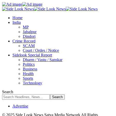
Home
India
MP
Jabalpur
Dindori
Crime Record
SCAM
Court / Ordes / Notice
Sidelook Special Report
Dharm / Vastu / Sanskar
Politics
Business
Health
Sports
Technology
Search
Advertise
© 2025 Side Look News Satya Media Network All Rights