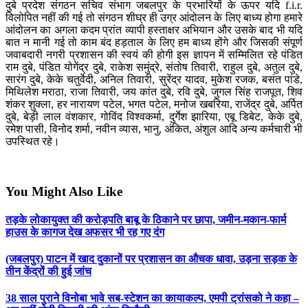
दुबे प्रदेश संगठन सचिव संभाग जबलपुर के प्रभारियों के ऊपर यदि f.i.r.
विलोपित नहीं की गई तो संगठन शीघ्र ही उग्र आंदोलन के लिए बाध्य होगा हमारे
आंदोलन का अगला कदम प्रांत व्यापी हस्ताक्षर अभियान और उसके बाद भी यदि
बात न मानी गई तो काम बंद हड़ताल के लिए हम बाध्य होंगे और जिसकी संपूर्ण
जवाबदारी नगरी प्रशासन की स्वयं की होगी इस ज्ञापन में सम्मिलित रहे पंडित
राम दुबे, पंडित योगेंद्र दुबे, राकेश समुंद्रे, संतोष तिवारी, राहुल दुबे, अतुल दुबे,
सारंग दुबे, केके चतुर्वेदी, अनिल तिवारी, सुरेंद्र यादव, मुकेश रजक, बसंत पांडे,
मिथिलेश मराठा, राजा तिवारी, जय कांत दुबे, रवि दुबे, जुगल सिंह राजपूत, शिव
शंकर शुक्ला, हर नारायण पटेल, भगत पटेल, मनोज खबरिया, राजेंद्र दुबे, अर्पित
दुबे, बेड़ी लाल वंशकार, गोविंद विश्वकर्मा, दुर्गेश झारिया, एबू डिबेट, केके दुबे,
रमेश पासी, विनोद शर्मा, नवीन व्यास, भानु, अंकित, अंशुल आदि अन्य कर्मचारी भी
उपस्थित रहे।
You Might Also Like
तड़के लोकायुक्त की करोड़पति बाबू के ठिकाने पर छापा, जमीन-मकान-फार्म
हाउस के कागज देख अफसर भी रह गए दंग
(जबलपुर) पाटन में खाद दुकानों पर प्रशासन का औचक धावा, उड़ना सड़क के
तीन केंद्रों की हुई जांच
38 साल पुराने विनोबा भावे सब-स्टेशन का कायाकल्प, एमपी ट्रांसको ने कहा –