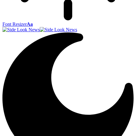
Font Resizer
Aa