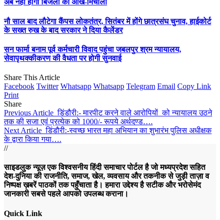
अब नहीं होगी बिजली की आंख-मिचौली
नौ साल बाद लौटेगा कैंपस लोकतंत्र, सितंबर में होंगे छात्रसंघ चुनाव, हाईकोर्ट
के सख्त रुख के बाद सरकार ने दिया कैलेंडर
सन फार्मा बनाम पूर्व कर्मचारी विवाद पहुंचा जबलपुर श्रम न्यायालय,
सेवापृथक्कीकरण की वैधता पर होगी सुनवाई
Share This Article
Facebook
Twitter
Whatsapp
Whatsapp
Telegram
Email
Copy Link
Print
Share
Previous Article
डिंडौरी:- मारपीट करने वाले आरोपियों को न्‍यायालय उठने
तक की सजा एवं प्रत्‍येक को 1000/- रूपये अर्थदण्‍ड….
Next Article
डिंडौरी:-स्वच्छ भारत महा अभियान का शुभारंभ पुलिस अधीक्षक
के द्वारा किया गया….
//
साइडलुक न्यूज़ एक विश्वसनीय हिंदी समाचार पोर्टल है जो मध्यप्रदेश सहित
देश-दुनिया की राजनीति, समाज, खेल, व्यवसाय और तकनीक से जुड़ी ताज़ा व
निष्पक्ष ख़बरें पाठकों तक पहुँचाता है। हमारा उद्देश्य है सटीक और भरोसेमंद
जानकारी सबसे पहले आपको उपलब्ध कराना।
Quick Link