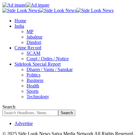
Home
India
MP
Jabalpur
Dindori
Crime Record
SCAM
Court / Ordes / Notice
Sidelook Special Report
Dharm / Vastu / Sanskar
Politics
Business
Health
Sports
Technology
Search
Advertise
© 2025 Side Look News Satya Media Network All Rights Reserved