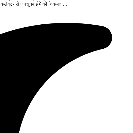
ुई तो कलेक्टर से जनसुनवाई में की शिकयत …