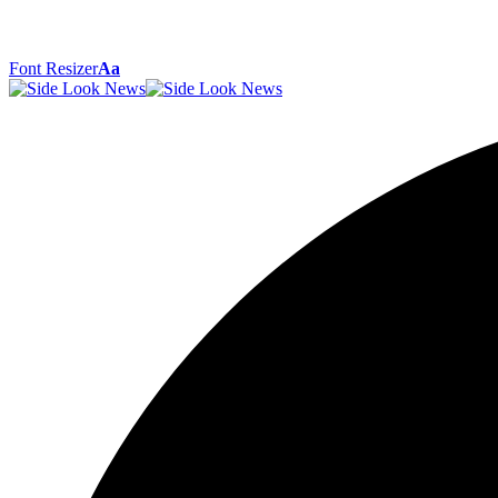
Font Resizer
Aa