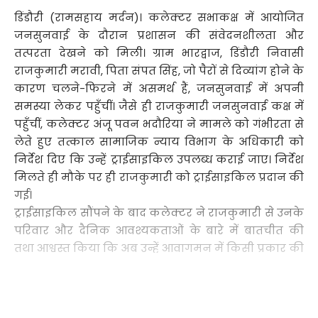
डिंडौरी (रामसहाय मर्दन)। कलेक्टर सभाकक्ष में आयोजित
जनसुनवाई के दौरान प्रशासन की संवेदनशीलता और
तत्परता देखने को मिली। ग्राम भारद्वाज, डिंडौरी निवासी
राजकुमारी मरावी, पिता संपत सिंह, जो पैरों से दिव्यांग होने के
कारण चलने-फिरने में असमर्थ हैं, जनसुनवाई में अपनी
समस्या लेकर पहुँचीं। जैसे ही राजकुमारी जनसुनवाई कक्ष में
पहुँचीं, कलेक्टर अंजू पवन भदौरिया ने मामले को गंभीरता से
लेते हुए तत्काल सामाजिक न्याय विभाग के अधिकारी को
निर्देश दिए कि उन्हें ट्राईसाइकिल उपलब्ध कराई जाए। निर्देश
मिलते ही मौके पर ही राजकुमारी को ट्राईसाइकिल प्रदान की
गई।
ट्राईसाइकिल सौंपने के बाद कलेक्टर ने राजकुमारी से उनके
परिवार और दैनिक आवश्यकताओं के बारे में बातचीत की
तथा आश्वस्त किया कि अब उन्हें आवागमन में किसी प्रकार की
परेशानी नहीं होगी। कलेक्टर ने कहा कि भविष्य में यदि
किसी भी प्रकार की समस्या आए तो वे सीधे संपर्क कर सकती
हैं। ट्राईसाइकिल मिलते ही राजकुमारी का चेहरा खुशी से खिल
Continue Reading