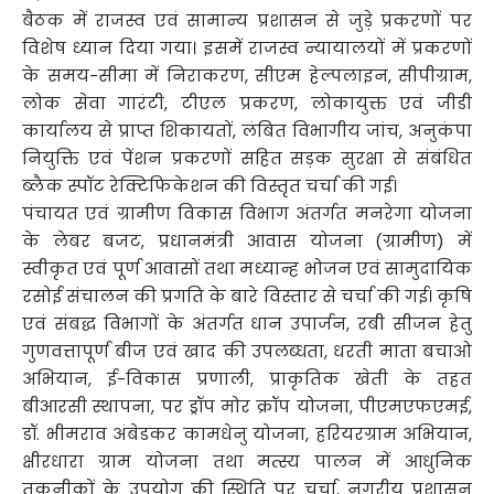
बैठक में राजस्व एवं सामान्य प्रशासन से जुड़े प्रकरणों पर
विशेष ध्यान दिया गया। इसमें राजस्व न्यायालयों में प्रकरणों
के समय-सीमा में निराकरण, सीएम हेल्पलाइन, सीपीग्राम,
लोक सेवा गारंटी, टीएल प्रकरण, लोकायुक्त एवं जीडी
कार्यालय से प्राप्त शिकायतों, लंबित विभागीय जांच, अनुकंपा
नियुक्ति एवं पेंशन प्रकरणों सहित सड़क सुरक्षा से संबंधित
ब्लैक स्पॉट रेक्टिफिकेशन की विस्तृत चर्चा की गई।
पंचायत एवं ग्रामीण विकास विभाग अंतर्गत मनरेगा योजना
के लेबर बजट, प्रधानमंत्री आवास योजना (ग्रामीण) में
स्वीकृत एवं पूर्ण आवासों तथा मध्यान्ह भोजन एवं सामुदायिक
रसोई संचालन की प्रगति के बारे विस्तार से चर्चा की गई। कृषि
एवं संबद्ध विभागों के अंतर्गत धान उपार्जन, रबी सीजन हेतु
गुणवत्तापूर्ण बीज एवं खाद की उपलब्धता, धरती माता बचाओ
अभियान, ई-विकास प्रणाली, प्राकृतिक खेती के तहत
बीआरसी स्थापना, पर ड्रॉप मोर क्रॉप योजना, पीएमएफएमई,
डॉ. भीमराव अंबेडकर कामधेनु योजना, हरियरग्राम अभियान,
क्षीरधारा ग्राम योजना तथा मत्स्य पालन में आधुनिक
तकनीकों के उपयोग की स्थिति पर चर्चा, नगरीय प्रशासन