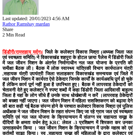
Last updated: 20/01/2023 4:56 AM
Rathor Ramshay mardan
Share
2 Min Read
डिंडौरी(रामसहाय मर्दन)|
जिले के कलेक्टर विकास मिश्रा (अध्यक्ष जिला जल
एवं स्वच्छता समिति) ने विकासखंड शहपुरा के होटल छाया पैलेस में डिंडोरी जिले
में जल जीवन मिशन के अंतर्गत निर्माणाधीन नल जल योजना के प्रगति की
समीक्षा बैठक ली। बैठक में लोक स्वास्थ्य यांत्रिकी विभाग कार्यपालन यंत्री
,सहायक यंत्री उपयंत्री जिला सलाहकार विकासखंड समन्वयक एवं जिले में
जल जीवन मिशन में कार्यरत ऐसे ठेकेदार जिनके कार्यों के कार्यअवधि पूर्ण हो चुके
हैं लेकिन कार्य पूर्ण नहीं हुआ है उपस्थित हुए। बैठक में लापरवाह ठेकेदारों को
चेतावनी देते हुए कलेक्टर ने स्पष्ट शब्दों में कहा डिंडोरी जिला आदिवासी बाहुल्य
जिला है यहां के लोग सीधे हैं उनके साथ धोखेबाजी न करें ।लापरवाह ठेकेदारों
को बख्शा नहीं जाएगा। जल जीवन मिशन में महिला सशक्तिकरण को बढ़ावा देने
की बात कही गई बैठक संपन्न होने के पश्चात कलेक्टर विकास मिश्रा एवं पुलिस
अधीक्षक ने जल जीवन मिशन के तहत संपन्न किए जा रहे ग्राम जल एवं स्वच्छता
समिति एवं नल जल योजना के क्रियान्वयन में संलग्न स्व सहायता समूह के
दीदियों के क्षमता वर्धन हेतु KRC लेवल -3 प्रशिक्षण में शिरकत कर उनका
उत्साहवर्धन किया । जल जीवन मिशन के क्रियान्वयन में उनके महत्व को एवं
कर्तव्यों साझा किया। स्व .सहायता समूह की महिलाओं के द्वारा कलेक्टर एवं