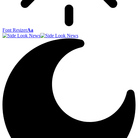
Font Resizer
Aa