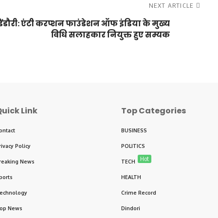
NEXT ARTICLE
िंडौरी: एंटी करप्शन फाउंडेशन ऑफ इंडिया के मुख्य
विधि सलाहकार नियुक्त हुए सम्यक
uick Link
Top Categories
ontact
BUSINESS
rivacy Policy
POLITICS
Hot
reaking News
TECH
ports
HEALTH
echnology
Crime Record
op News
Dindori