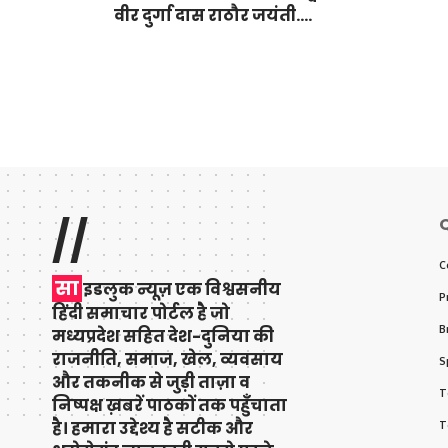
वीर दुर्गा दास राठौर जयंती….
//
Q
C
सा
इडलुक न्यूज़ एक विश्वसनीय
P
हिंदी समाचार पोर्टल है जो
B
मध्यप्रदेश सहित देश-दुनिया की
राजनीति, समाज, खेल, व्यवसाय
S
और तकनीक से जुड़ी ताज़ा व
T
निष्पक्ष ख़बरें पाठकों तक पहुँचाता
है। हमारा उद्देश्य है सटीक और
T