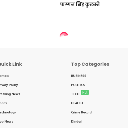
फग्गन सिंह कुलस्ते
uick Link
Top Categories
ontact
BUSINESS
rivacy Policy
POLITICS
Hot
reaking News
TECH
ports
HEALTH
echnology
Crime Record
op News
Dindori