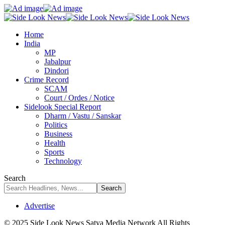
Home
India
MP
Jabalpur
Dindori
Crime Record
SCAM
Court / Ordes / Notice
Sidelook Special Report
Dharm / Vastu / Sanskar
Politics
Business
Health
Sports
Technology
Search
Advertise
© 2025 Side Look News Satya Media Network All Rights