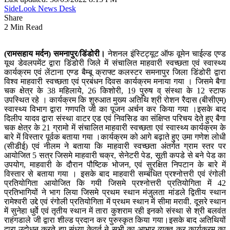
SideLook News Desk
Share
2 Min Read
(रामसहाय मर्दन)
समनापुर/डिंडोरी।
नेशनल इंस्टिट्यूट ऑफ वूमेन चाईल्ड एण्ड
यूथ डेवलपमेंट द्वारा डिंडोरी जिले में संचालित माहवारी स्वच्छता एवं स्वास्थ्य
कार्यक्रम एवं लेंटाना एण्ड बैम्बू क्राफ्ट कलस्टर समनापुर जिला डिंडोरी द्वारा
विश्व माहवारी स्वच्छता एवं प्रबंधन दिवस कार्यक्रम मनाया गया । जिसमे बैगा
चक क्षेत्र के 38 महिलाये, 26 किशोरी, 19 पुरुष व् संस्था के 12 स्टाफ
उपस्थित रहे । कार्यक्रम कि शुरुआत मुख्य अतिथि श्री रोशन रैदास (बीसीएम्)
स्वास्थ्य विभाग द्वारा गणपति जी का पूजन अर्चन कर किया गया ।इसके बाद
दिलीप यादव द्वारा संस्था वाटर एड एवं निवसिड का संक्षिप्त परिचय देते हुए बैगा
चक क्षेत्र के 21 ग्रामो में संचालित माहवारी स्वच्छता एवं स्वास्थ्य कार्यक्रम के
बारे में विस्तार पूर्वक बताया गया ।कार्यक्रम को आगे बढ़ाते हुए उमा गणेश लोधी
(सीडीई) एवं नीलम ने बताया कि माहवारी स्वच्छता अंतर्गत ग्राम स्तर पर
आयोजित 5 सत्र जिसमे माहवारी चक्र, सेनेटरी पेड, सूती कपडे से बने पेड का
उपयोग, माहवारी के दौरान पौष्टिक भोजन, एवं सुरक्षित निपटान के बारे में
विस्तार से बताया गया । इसके बाद माहवारी सम्बंधित प्रश्नोत्तरी एवं रंगोली
प्रतियोगिता आयोजित कि गयी जिसमे प्रश्नोत्तरी प्रतियोगिता में 42
प्रतिभागियों ने भाग लिया जिसमे प्रथम स्थान मंजुलता मांडले द्वितीय स्थान
रामेश्वरी उद्दे एवं रंगोली प्रतियोगिता में प्रथम स्थान में सीमा मरावी. दूसरे स्थान
में सुनेहा धुर्वे एवं तृतीय स्थान में तारा कुशराम रही इनको संस्था से श्री बलवंत
राहंगडाले जी द्वारा शील्ड प्रदान कर पुरुस्कृत किया गया।इसके बाद अतिथियों
द्वारा उद्बोधन करते हए संध्या केवर्त ने सभी का आभार व्यक्त कर कार्यक्रम का