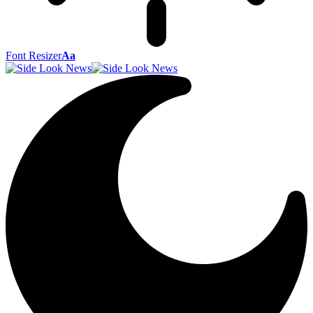
Font Resizer
Aa