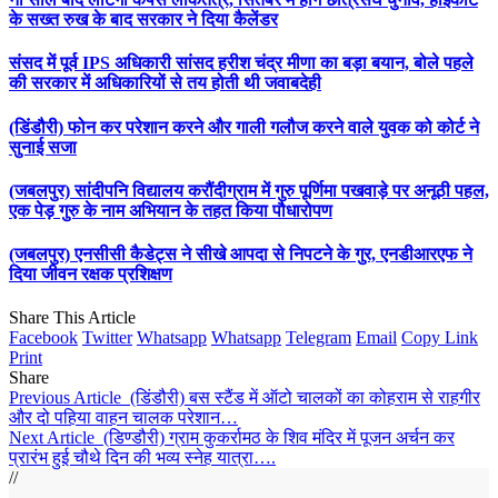
के सख्त रुख के बाद सरकार ने दिया कैलेंडर
संसद में पूर्व IPS अधिकारी सांसद हरीश चंद्र मीणा का बड़ा बयान, बोले पहले
की सरकार में अधिकारियों से तय होती थी जवाबदेही
(डिंडौरी) फोन कर परेशान करने और गाली गलौज करने वाले युवक को कोर्ट ने
सुनाई सजा
(जबलपुर) सांदीपनि विद्यालय करौंदीग्राम में गुरु पूर्णिमा पखवाड़े पर अनूठी पहल,
एक पेड़ गुरु के नाम अभियान के तहत किया पौधारोपण
(जबलपुर) एनसीसी कैडेट्स ने सीखे आपदा से निपटने के गुर, एनडीआरएफ ने
दिया जीवन रक्षक प्रशिक्षण
Share This Article
Facebook
Twitter
Whatsapp
Whatsapp
Telegram
Email
Copy Link
Print
Share
Previous Article
(डिंडौरी) बस स्टैंड में ऑटो चालकों का कोहराम से राहगीर
और दो पहिया वाहन चालक परेशान…
Next Article
(डिण्डौरी) ग्राम कुकर्रामठ के शिव मंदिर में पूजन अर्चन कर
प्रारंभ हुई चौथे दिन की भव्य स्नेह यात्रा….
//