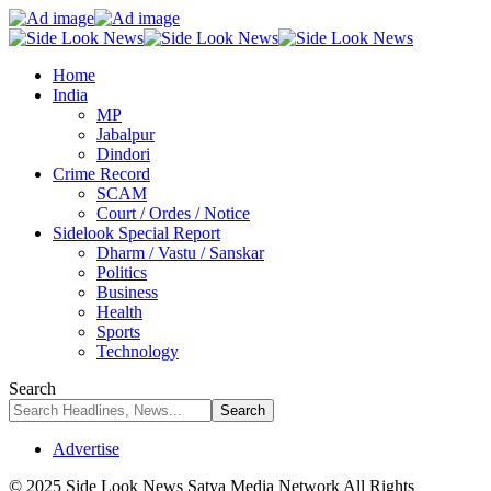
Home
India
MP
Jabalpur
Dindori
Crime Record
SCAM
Court / Ordes / Notice
Sidelook Special Report
Dharm / Vastu / Sanskar
Politics
Business
Health
Sports
Technology
Search
Advertise
© 2025 Side Look News Satya Media Network All Rights