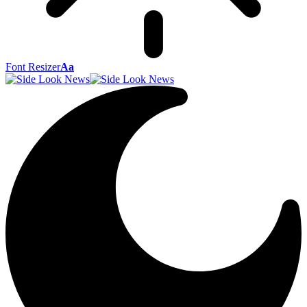
Font Resizer
Aa