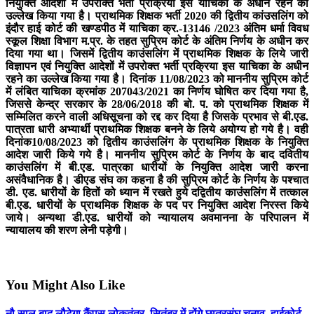
नियुक्ति आदेशों में उपरोक्त भर्ती प्रक्रिया इस याचिका के अधीन रहने का
उल्लेख किया गया है। प्राथमिक शिक्षक भर्ती 2020 की द्वितीय कांउसलिंग को
इंदौर हाई कोर्ट की खण्डपीठ में याचिका क्र.-13146 /2023 अंतिम धर्मा विवध
स्कूल शिक्षा विभाग म.प्र. के तहत सुप्रिम कोर्ट के अंतिम निर्णय के अधीन कर
दिया गया था। जिसमें द्वितीय काउंसलिंग में प्राथमिक शिक्षक के लिये जारी
विज्ञापन एवं नियुक्ति आदेशों में उपरोक्त भर्ती प्रक्रिया इस याचिका के अधीन
रहने का उल्लेख किया गया है। दिनांक 11/08/2023 को माननीय सुप्रिम कोर्ट
में लंबित याचिका क्रमांक 207043/2021 का निर्णय घोषित कर दिया गया है,
जिससे केन्द्र सरकार के 28/06/2018 की बो. प. को प्राथमिक शिक्षक में
सम्मिलित करने वाली अधिसूचना को रद्द कर दिया है जिसके प्रभाव से बी.एड.
पात्रता धारी अभ्यार्थी प्राथमिक शिक्षक बनने के लिये अयोग्य हो गये है। वही
दिनांक10/08/2023 को द्वितीय काउंसलिंग के प्राथमिक शिक्षक के नियुक्ति
आदेश जारी किये गये है। माननीय सुप्रिम कोर्ट के निर्णय के बाद दवितीय
काउंसलिंग में बी.एड. पात्रका धारीयों के नियुक्ति आदेश जारी करना
असंवैधानिक है। डीएड संघ का कहना है की सुप्रिम कोर्ट के निर्णय के पश्चात
डी. एड. धारीयों के हितों को ध्यान में रखते हुये दद्वितीय काउंसलिंग में तत्काल
बी.एड. धारीयों के प्राथमिक शिक्षक के पद पर नियुक्ति आदेश निरस्त किये
जाये। अन्यथा डी.एड. धारीयों को न्यायालय अवमानना के परिपालन में
न्यायालय की शरण लेनी पड़ेगी।
You Might Also Like
नौ साल बाद लौटेगा कैंपस लोकतंत्र, सितंबर में होंगे छात्रसंघ चुनाव, हाईकोर्ट