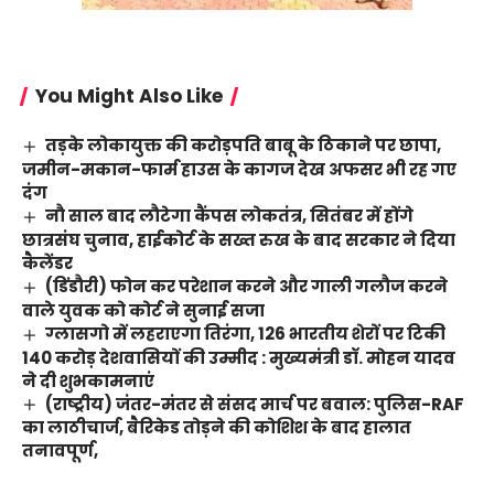
You Might Also Like
तड़के लोकायुक्त की करोड़पति बाबू के ठिकाने पर छापा,
जमीन-मकान-फार्म हाउस के कागज देख अफसर भी रह गए
दंग
नौ साल बाद लौटेगा कैंपस लोकतंत्र, सितंबर में होंगे
छात्रसंघ चुनाव, हाईकोर्ट के सख्त रुख के बाद सरकार ने दिया
कैलेंडर
(डिंडौरी) फोन कर परेशान करने और गाली गलौज करने
वाले युवक को कोर्ट ने सुनाई सजा
ग्लासगो में लहराएगा तिरंगा, 126 भारतीय शेरों पर टिकी
140 करोड़ देशवासियों की उम्मीद : मुख्यमंत्री डॉ. मोहन यादव
ने दी शुभकामनाएं
(राष्ट्रीय) जंतर-मंतर से संसद मार्च पर बवाल: पुलिस-RAF
का लाठीचार्ज, बैरिकेड तोड़ने की कोशिश के बाद हालात
तनावपूर्ण,