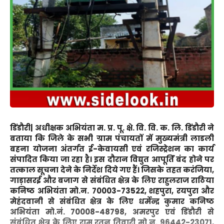
डिंडौरी|
अधीक्षक अभियंता म. प्र. पू. क्षे. वि. वि. क. लि. डिंडौरी ने
बताया कि जिले के सभी ग्राम पंचायतों में मुख्यमंत्री लाडली
बहना योजना अंतर्गत ई-केवायसी एवं रजिस्ट्रेशन का कार्य
संपादित किया जा रहा है। इस दौरान विद्युत आपूर्ति बंद होने पर
तत्काल सूचना देने के निर्देश दिये गए हैं। जिसके तहत करंजिया,
गाड़ासरई और बजाग से संबंधित क्षेत्र के लिए राहुलराज राठिया
कनिष्ठ अभियंता मो.न. 70003-73522, शहपुरा, रयपुरा और
मेहंदवानी से संबंधित क्षेत्र के लिए धर्मेन्द्र कुमार कनिष्ठ
अभियंता मो.नं. 70008-48798, अमरपुर एवं डिंडौरी से
संबंधित क्षेत्र के लिए राम रतन तिवारी मो.न. 96442-23071,