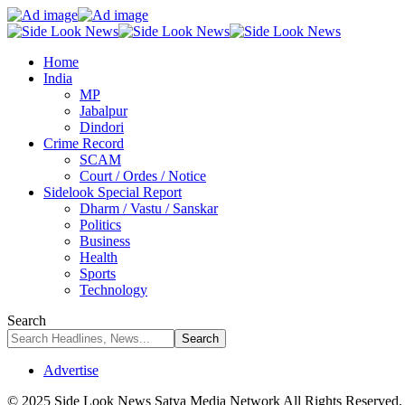
Home
India
MP
Jabalpur
Dindori
Crime Record
SCAM
Court / Ordes / Notice
Sidelook Special Report
Dharm / Vastu / Sanskar
Politics
Business
Health
Sports
Technology
Search
Advertise
© 2025 Side Look News Satya Media Network All Rights Reserved