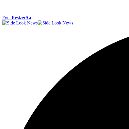
Font Resizer
Aa