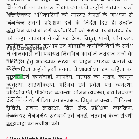
Sports
शिकायतों का तत्काल निराकरण करें। उन्होंने मतदान दलों
Technology
और सेक्टर अधिकारियों को मास्टर टेनर्स के माध्यम से
निर्वाचन संबंधी प्रशिक्षण देने के निर्देश दिए हैं। उन्होंने
Top News
निर्वाचन कार्य में लगे कर्मचारियों को समय पर मानदेय देने
Video
को कहा। मतदान केन्द्रों पर रैम्प, विद्युत, पानी, शौचालय,
फर्नीचर व्यवस्था, दूरभाष एवं मोबाईल कनेक्टिविटी के संबंध
Top Categories
में जानकारी ली। पंचायत निर्वाचन कार्य में मतदान दलों के
BUSINESS
परिवहन हेतु आवश्यक संख्या में वाहन उपलब्ध कराने के
निर्देश दिए। उन्होंने इसी प्रकार से आदर्श आचरण संहिता का
POLITICS
पालन एवं कार्यवाही, मानदेय, मतपत्र का मुद्रण, कानून
Hot
TECH
व्यवस्था, सारणीकरण, परिचय एवं प्रवेश पत्र व्यवस्था,
HEALTH
वीडियोग्राफी, पीओएल व्यवस्था, भोजन व्यवस्था, मद्य नियंत्रण
Crime Record
दल के कार्य, मीडिया प्रचार-प्रसार, विद्युत व्यवस्था, चिकित्सा
Dindori
सुविधा, संचार व्यवस्था, वित्त सेल, प्रशिक्षण कार्यक्रम,
वेलफेयर मैनेजमेंट, रूटचार्ट एवं नक्शे, मतदान केन्द्र संबंधी
Health
कार्यवाही की समीक्षा की।
India