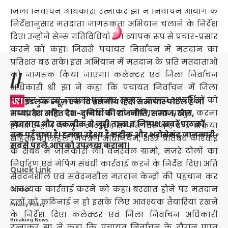
जिला निर्वाचन अधिकारी रत्नाकर झा ने निर्वाचन आयोग के
निर्देशानुसार मतदाता जागरूकता अभियान चलाने के निर्देश
दिए। उन्होंने सेन्स गतिविधियों का व्यापक रूप से प्रचार-प्रसार
करने को कहा। जिससे पंचायत निर्वाचन में मतदान का
प्रतिशत बढ सके। इस अभियान में मतदान के प्रति मतदाताओं
को जागरूक किया जाएगा। कलेक्टर एवं जिला निर्वाचन
//
अधिकारी श्री झा ने कहा कि पंचायत निर्वाचन में जिला
सा
पंचायत सदस्य, जनपद पंचायत सदस्य, सरपंच अभ्यर्थियों को
इडलुक न्यूज़ एक विश्वसनीय हिंदी समाचार पोर्टल है जो
शपथ पत्र और पंच अभ्यर्थियों को घोषणा पत्र प्रस्तुत करना
मध्यप्रदेश सहित देश-दुनिया की राजनीति, समाज, खेल,
व्यवसाय और तकनीक से जुड़ी ताज़ा व निष्पक्ष ख़बरें पाठकों
होगा। उन्होंने कानून व्यवस्था, सम्पत्ति विरूपण, दण्ड प्रक्रिया
तक पहुँचाता है। हमारा उद्देश्य है सटीक और भरोसेमंद जानकारी
संहिता, कोलाहल नियंत्रण अधिनियम, शस्त्र प्रतिबंध कार्रवाई
सबसे पहले आपको उपलब्ध कराना।
के संबंध में जानकारी ली। वनरेवल ग्रामों, मजरे टोलों का
निर्धारण एवं मेपिंग संबंधी कार्रवाई करने के निर्देश दिए। अति
Quick Link
संवेदनशील एवं संवेदनशील मतदान केन्द्रों की पहचान कर
आवश्यक कार्रवाई करने को कहा। बरसात होने पर मतदान
Contact
दलों को कठिनाई न हो इसके लिए आवश्यक तैयारियां रखने
Privacy Policy
के निर्देश दिए। कलेक्टर एवं जिला निर्वाचन अधिकारी
Breaking News
रत्नाकर झा ने कहा कि पंचायत निर्वाचन के दौरान प्राप्त