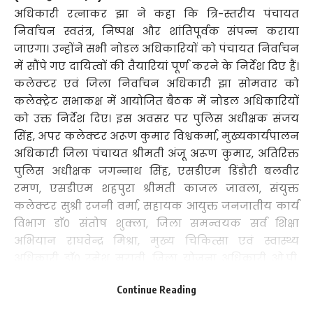
अधिकारी रत्नाकर झा ने कहा कि त्रि-स्तरीय पंचायत
निर्वाचन स्वतंत्र, निष्पक्ष और शांतिपूर्वक संपन्न कराया
जाएगा। उन्होंने सभी नोडल अधिकारियों को पंचायत निर्वाचन
में सौंपे गए दायित्वों की तैयारियां पूर्ण करने के निर्देश दिए हैं।
कलेक्टर एवं जिला निर्वाचन अधिकारी झा सोमवार को
कलेक्ट्रेट सभाकक्ष में आयोजित बैठक में नोडल अधिकारियों
को उक्त निर्देश दिए। इस अवसर पर पुलिस अधीक्षक संजय
सिंह, अपर कलेक्टर अरूण कुमार विश्वकर्मा, मुख्यकार्यपालन
अधिकारी जिला पंचायत श्रीमती अंजू अरूण कुमार, अतिरिक्त
पुलिस अधीक्षक जगन्नाथ सिंह, एसडीएम डिंडौरी बलवीर
रमण, एसडीएम शहपुरा श्रीमती काजल जावला, संयुक्त
कलेक्टर सुश्री रजनी वर्मा, सहायक आयुक्त जनजातीय कार्य
विभाग डाॅ0 संतोष शुक्ला, जिला समन्वयक सर्व शिक्षा
अभियान राघवेन्द्र मिश्रा, मुख्य चिकित्सा एवं स्वास्थ्य
अधिकारी डाॅ0 रमेश मरावी, जिला योजना अधिकारी ओ.पी.
सिरसे, उप संचालक कृषि अश्विनी झारिया, जिला कार्यक्रम
Continue Reading
अधिकारी महिला एवं बाल विकास विभाग श्रीमती मंजूलता
सिंह सहित विभागीय अधिकारी उपस्थित थे। कलेक्टर एवं