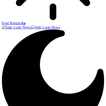
Font Resizer
Aa