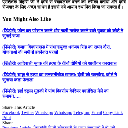
प्रशिक्षक बिहारी जी ने कृषि से स्वावलंबन बनने का तरीका बताया और कृषि
रोजगार के लिए अच्छा साधन है इससे नये आयाम स्थापित किया जा सकता है।
You Might Also Like
(डिंडौरी) फोन कर परेशान करने और गाली गलौज करने वाले युवक को कोर्ट ने
सुनाई सजा
(डिंडोरी) बजाग विकासखंड में संभागायुक्त धनंजय सिंह का सघन दौरा,
योजनाओं की जमीनी हकीकत परखी
(डिंडौरी) आदिवासी युवक की हत्या के तीनों दोषियों को आजीवन कारावास
(डिंडौरी) चाकू से हत्या का सनसनीखेज मामला: दोषी को उम्रकैद, कोर्ट ने
सुनाया कड़ा फैसला
(डिंडौरी) हाई स्कूल मुड़की में पांच दिवसीय केरियर काउंसिल मेले का
समापन…..
Share This Article
Facebook
Twitter
Whatsapp
Whatsapp
Telegram
Email
Copy Link
Print
Share
Previous Article
डिण्डौरी| सिटी कोतवाली के ग्राम पंचायातों में हो रही