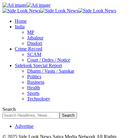
Home
India
MP
Jabalpur
Dindori
Crime Record
SCAM
Court / Ordes / Notice
Sidelook Special Report
Dharm / Vastu / Sanskar
Politics
Business
Health
Sports
Technology
Search
Advertise
© 2025 Side Look News Satya Media Network All Rights