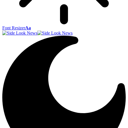
Font Resizer
Aa