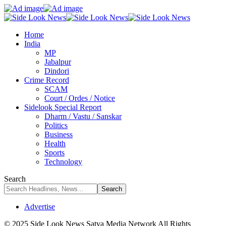
Home
India
MP
Jabalpur
Dindori
Crime Record
SCAM
Court / Ordes / Notice
Sidelook Special Report
Dharm / Vastu / Sanskar
Politics
Business
Health
Sports
Technology
Search
Advertise
© 2025 Side Look News Satya Media Network All Rights