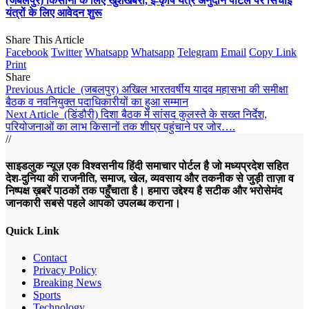
(जबलपुर) किसानों के लिए खुशखबरी, ई-कृषि यंत्र अनुदान पोर्टल पर सिंचाई
यंत्रों के लिए आवेदन शुरू
Share This Article
Facebook
Twitter
Whatsapp
Whatsapp
Telegram
Email
Copy Link
Print
Share
Previous Article
(जबलपुर) अखिल भारतवर्षीय यादव महासभा की समीक्षा
बैठक व नवनियुक्त पदाधिकारीयों का हुआ सम्मान
Next Article
(डिंडौरी) दिशा बैठक में सांसद कुलस्ते के सख्त निर्देश,
परियोजनाओं का लाभ किसानों तक शीघ्र पहुंचाने पर जोर….
//
साइडलुक न्यूज़ एक विश्वसनीय हिंदी समाचार पोर्टल है जो मध्यप्रदेश सहित
देश-दुनिया की राजनीति, समाज, खेल, व्यवसाय और तकनीक से जुड़ी ताज़ा व
निष्पक्ष ख़बरें पाठकों तक पहुँचाता है। हमारा उद्देश्य है सटीक और भरोसेमंद
जानकारी सबसे पहले आपको उपलब्ध कराना।
Quick Link
Contact
Privacy Policy
Breaking News
Sports
Technology