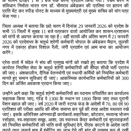
के सामने दोपहर 1 से 3 बजे तक धरना प्रदर्शन किया गया। पंचम चरण में
संविधान निर्माता भारत रत्न डॉ. भीमराव अंबेडकर की प्रतिमा पर ज्ञापन की
प्रति भेंट कर स्पीड पोस्ट के माध्यम से मुख्यमंत्री एवं मुख्य सचिव को मांग पत्र
भेजा गया।
जिला अध्यक्ष ने बताया कि छठे चरण में दिनांक 29 जनवरी 2026 को प्रदेश के
सभी 55 जिलों में सुबह 11 बजे पत्रकार वार्ता आयोजित कर शासन-प्रशासन
को मांगों से अवगत कराया जा रहा है। वहीं सातवें और अंतिम चरण में 21 फरवरी
2026 को प्रदेशभर के चतुर्थ श्रेणी कर्मचारी भोपाल के अंबेडकर मैदान, तुलसी
नगर में एकत्र होकर विशाल रैली, जंगी प्रदर्शन एवं आम सभा का आयोजन
करेंगे।
प्रेस वार्ता में चंदेल ने संघ की प्रमुख मांगों को रखते हुए बताया कि प्रदेश में
कार्यरत नियमित सेवा के चतुर्थ श्रेणी कर्मचारियों की शीघ्र सीधी भर्ती प्रारंभ
की जाए। अंशकालीन, दैनिक वेतनभोगी एवं स्थायी कर्मियों को नियमित कर्मचारी
मानते हुए समान सुविधाएं दी जाएं। आकस्मिक कार्यभारित कर्मचारियों को 300
दिन का अर्जित अवकाश प्रदान किया जाए।
उन्होंने आगे कहा कि चतुर्थ श्रेणी कर्मचारियों का पदनाम परिवर्तित कर कार्यालय
सहायक किया जाए, ग्रेड पे 1300 के स्थान पर 1800 किया जाए तथा पुरानी
पेंशन बहाल की जाए। वर्ष 2020 में जारी स्टाफ फंड के आदेशों में 70, 80 एवं 90
प्रतिशत की परीक्षा अवधि की सीमा समाप्त कर पूर्व की तरह आदेश यथावत रखे
जाएं। इसके अतिरिक्त आंगनवाड़ी कार्यकर्ता-सहायिका, कोटवार, मध्यान्ह भोजन
रसोइया, स्व-सहायता समूह, आशा, उप स्वास्थ्य केंद्र कर्मचारी एवं सुपरवाइजरों
को नियमित कर्मचारियों की भांति सभी सुविधाएं देने, पीएफ काटने के आदेश जारी
करने तथा जुलाई माह में इंसेंटिव का लाभ देने की मांग भी प्रमुख रूप से रखी