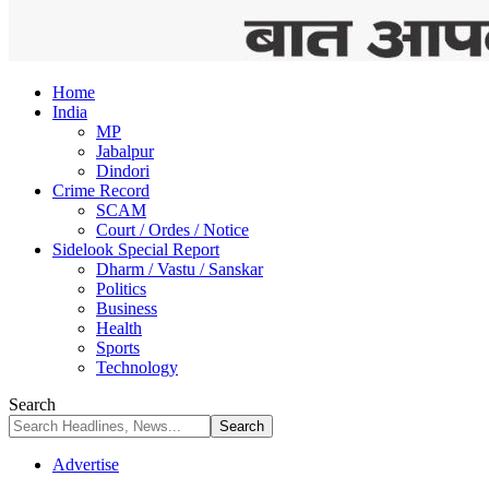
Home
India
MP
Jabalpur
Dindori
Crime Record
SCAM
Court / Ordes / Notice
Sidelook Special Report
Dharm / Vastu / Sanskar
Politics
Business
Health
Sports
Technology
Search
Advertise