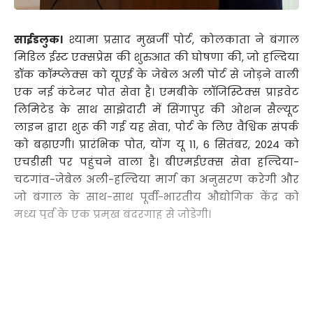
साईडलुक।
श्यामा प्रसाद मुखर्जी पोर्ट, कोलकाता ने बंगाल
मिडिल ईस्ट एक्सप्रेस की शुरुआत की घोषणा की, जो हल्दिया
डॉक कॉम्प्लेक्स को यूएई के जेबेल अली पोर्ट से जोड़ने वाली
एक नई कंटेनर पोत सेवा है। एमबीके लॉजिस्टिक्स प्राइवेट
लिमिटेड के साथ साझेदारी में सिंगापुर की ओशन सैल्यूट
लाइन द्वारा शुरू की गई यह सेवा, पोर्ट के लिए वैश्विक संपर्क
को बढ़ाएगी। प्रारंभिक पोत, योंग यू 11, 6 सितंबर, 2024 को
एचडीसी पर पहुंचने वाला है। बीएमईएक्स सेवा हल्दिया-
चटगांव-जेबेल अली-हल्दिया मार्ग का अनुसरण करेगी और
जो बंगाल के साथ-साथ पूर्वी-भारतीय औद्योगिक केंद्र को
मध्य पूर्व के एक प्रमुख बंदरगाह से जोड़ेगी।
इस मौके पर एचडीसी की टीम को बधाई देते हुए, श्यामा
प्रसाद मुखर्जी पोर्ट, कोलकाता के अध्यक्ष रथेंद्र रमन ने कहा,
“आज के तेजी से विकसित हो रहे वैश्विक व्यापार परिवेश में,
दक्षता और लचीलापन आवश्यक है। हमें बंगाल मिडिल ईस्ट
Continue Reading
एक्सप्रेस सेवा शुरू करने पर गर्व है, जो न केवल हल्दिया और