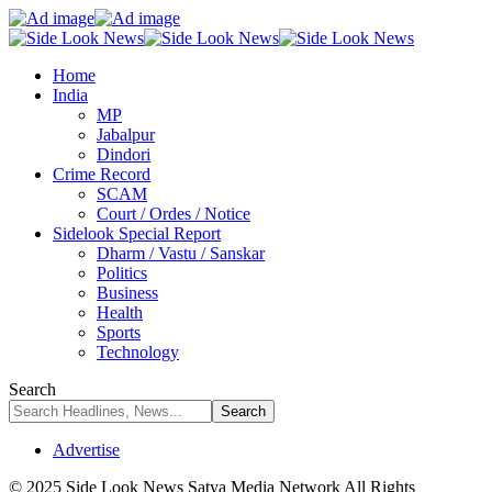
Home
India
MP
Jabalpur
Dindori
Crime Record
SCAM
Court / Ordes / Notice
Sidelook Special Report
Dharm / Vastu / Sanskar
Politics
Business
Health
Sports
Technology
Search
Advertise
© 2025 Side Look News Satya Media Network All Rights