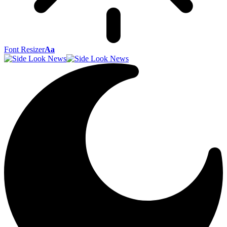
Font Resizer
Aa