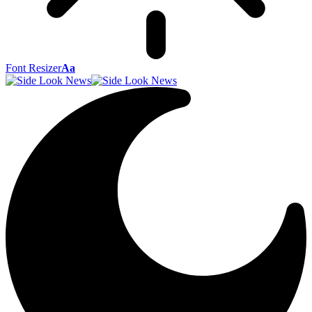
Font Resizer
Aa