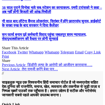
38 साल पुराने विनोबा भावे सब-स्टेशन का कायाकल्प, एमपी ट्रांसको ने कहा –
अब नहीं होगी बिजली की आंख-मिचौली
नौ साल बाद लौटेगा कैंपस लोकतंत्र, सितंबर में होंगे छात्रसंघ चुनाव, हाईकोर्ट
के सख्त रुख के बाद सरकार ने दिया कैलेंडर
सन फार्मा बनाम पूर्व कर्मचारी विवाद पहुंचा जबलपुर श्रम न्यायालय,
सेवापृथक्कीकरण की वैधता पर होगी सुनवाई
Share This Article
Facebook
Twitter
Whatsapp
Whatsapp
Telegram
Email
Copy Link
Print
Share
Previous Article
डिंडौरी| हत्या के आरोपी को आजीवन कारावास…..
Next Article
तेरा रामजी करेंगे बेड़ा पार…
//
साइडलुक न्यूज़ एक विश्वसनीय हिंदी समाचार पोर्टल है जो मध्यप्रदेश सहित
देश-दुनिया की राजनीति, समाज, खेल, व्यवसाय और तकनीक से जुड़ी ताज़ा व
निष्पक्ष ख़बरें पाठकों तक पहुँचाता है। हमारा उद्देश्य है सटीक और भरोसेमंद
जानकारी सबसे पहले आपको उपलब्ध कराना।
Quick Link