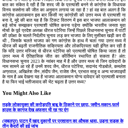
बात का संकेत दे रही है कि शरद जी के प्रत्याशी बनने से कांग्रेस के विधायक
विनय सक्सेना की जीत का अनुमान लगाया जा रहा है ? हां वह बात अलग है कि
कांग्रेस आलाकमान इस बार किसी नए कांग्रेसी को उत्तर मध्य से प्रत्याशी ना
बना दे, मुद्दे की बात यह है कि टिकट वितरण में इस बार भाजपा आलाकमान को
बड़े सोच समझकर प्रत्याशी घोषित करना पड़ेगा क्योंकि भारतीय जनता युवा
मोर्चा के पूर्व प्रदेश अध्यक्ष धीरज पटेरिया जिन्हें पिछले विधानसभा चुनाव में पार्टी
की उपेक्षा के चलते निर्दलीय चुनाव लड़ कर भाजपा के लिए मुसीबत खड़ी कर दी
थी , जिसके चलते भाजपा का गण कांग्रेस के हाथ में चला गया उत्तर मध्य में
धीरज की बढ़ती राजनीतिक सक्रियता और लोकप्रियता यही इंगित कर रही है
कि यदि उत्तर मस्जिद से धीरज पटेरिया को प्रत्याशी घोषित किया जाता है तो
उत्तर मध्य में ऐतिहासिक जीत का कीर्तिमान स्थापित हो सकता है? अंत:
विधानसभा चुनाव 2023 के नवंबर माह में है और उत्तर मध्य से जिन दावेदारों के
नाम सामने आ रहे हैं उनमें शरद जैन, धीरज पटेरिया, सदानंद गोडबोले, कमलेश
अग्रवाल, अखिलेश जैन ,संदीप जैन, राजेश जैन, प्रभात साहू व अन्य भाजपाइयों
के नाम है अब देखना यह है भाजपा आलाकमान योग्य दावेदार को प्रत्याशी बनाता
है या फिर भाई भतीजावाद की भेंट चढ़ता है उत्तर मध्य?
You Might Also Like
तड़के लोकायुक्त की करोड़पति बाबू के ठिकाने पर छापा, जमीन-मकान-फार्म
हाउस के कागज देख अफसर भी रह गए दंग
(जबलपुर) पाटन में खाद दुकानों पर प्रशासन का औचक धावा, उड़ना सड़क के
तीन केंद्रों की हुई जांच