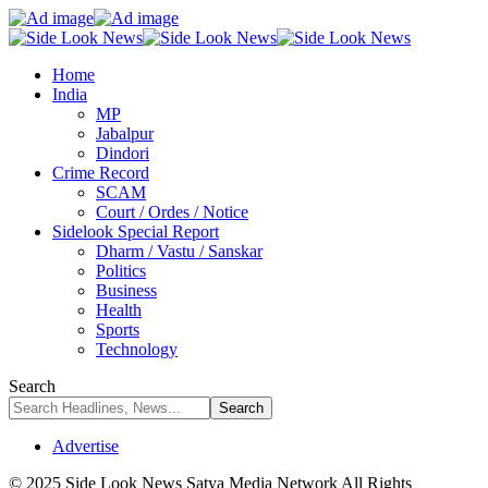
Home
India
MP
Jabalpur
Dindori
Crime Record
SCAM
Court / Ordes / Notice
Sidelook Special Report
Dharm / Vastu / Sanskar
Politics
Business
Health
Sports
Technology
Search
Advertise
© 2025 Side Look News Satya Media Network All Rights