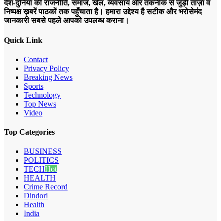
देश-दुनिया की राजनीति, समाज, खेल, व्यवसाय और तकनीक से जुड़ी ताज़ा व
निष्पक्ष ख़बरें पाठकों तक पहुँचाता है। हमारा उद्देश्य है सटीक और भरोसेमंद
जानकारी सबसे पहले आपको उपलब्ध कराना।
Quick Link
Contact
Privacy Policy
Breaking News
Sports
Technology
Top News
Video
Top Categories
BUSINESS
POLITICS
TECH
Hot
HEALTH
Crime Record
Dindori
Health
India