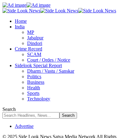
Home
India
MP
Jabalpur
Dindori
Crime Record
SCAM
Court / Ordes / Notice
Sidelook Special Report
Dharm / Vastu / Sanskar
Politics
Business
Health
Sports
Technology
Search
Advertise
© 2025 Side Look News Satya Media Network All Rights