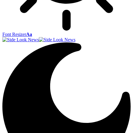
Font Resizer
Aa