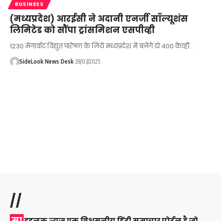
BUSINESS
(मध्यप्रदेश) आरईसी ने अदानी एनर्जी सॉल्यूशंस
लिमिटेड को सौंपा ट्रांसमिशन एसपीव्ही
1230 मेगावॉट विद्युत पारेषण के लिये मध्यप्रदेश में बनेंगे दो 400 केव्ही…
SideLook News Desk
28/03/2025
//
सा
इडलुक न्यूज़ एक विश्वसनीय हिंदी समाचार पोर्टल है जो