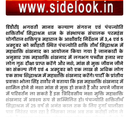
डिंडौरी|
भगवती मानव कल्याण संगठन एवं पंचज्योति
शक्तितीर्थ सिद्धाश्रम धाम के संस्थापक संचालक परमहंस
योगीराज शक्तिपुत्र महाराज के आशीर्वाद निर्देशन में 3,4 एवं 5
अक्टूबर को ब्यौहारी स्थित पंचज्योति शक्ति तीर्थ सिद्धाश्रम में
महाशक्ति शंखनाद का आयोजन किया गया है जानकारी के
अनुसार उक्त महाशक्ति शंखनाद में लगभग पच्चीस हजार नए
लोग गुरु दीक्षा प्राप्त करेंगे और नशे, मांस से मुक्त जीवन जीने
का संकल्प लेंगे एवं 4 अक्टूबर को एक लाख से अधिक लोग
एक साथ शिद्धाश्रम में महाशक्ति शंखनाद करेंगे। पार्टी के प्रांतीय
प्रवक्ता भोला सिंह राठौर ने बताया कि इस महाशक्ति शंखनाद में
शामिल होने से नशा मांस से मुक्त हो सकते हैं और अपने जीवन
में परिवर्तन ला सकते हैं इस त्रिदिवसीय नशा मुक्ति महाशक्ति
शंखनाद में अवश्य रुप से सम्मिलित हो। पंचज्योति शक्तितीर्थ
सिद्धाश्रम में 25 वर्ष से अनंत काल तक के लिए दुर्गा चालीसा
पाठ निरंतर चल रहा है जिसका लाभ अब तक करोड़ों लोग ले
चुके हैं आश्रम पहुंचकर लोग नशा छोड़ कर जीवन जी रहे हैं
संगठन आप की अपील करता है कि अधिक से अधिक संख्या में