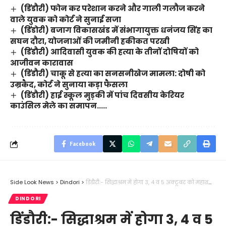
(डिंडौरी) फोन कर परेशान करने और गाली गलौज करने
वाले युवक को कोर्ट ने सुनाई सजा
(डिंडोरी) बजाग विकासखंड में संभागायुक्त धनंजय सिंह का
सघन दौरा, योजनाओं की जमीनी हकीकत परखी
(डिंडौरी) आदिवासी युवक की हत्या के तीनों दोषियों को
आजीवन कारावास
(डिंडौरी) चाकू से हत्या का सनसनीखेज मामला: दोषी को
उम्रकैद, कोर्ट ने सुनाया कड़ा फैसला
(डिंडौरी) हाई स्कूल मुड़की में पांच दिवसीय केरियर
काउंसिल मेले का समापन…..
Facebook
Side Look News
>
Dindori
>
डिंडौरी:- सिद्धाश्रम में होगा 3, 4 व 5 अक्टूबर को महाशक्ति शंखनाद….
DINDORI
डिंडौरी:- सिद्धाश्रम में होगा 3, 4 व 5