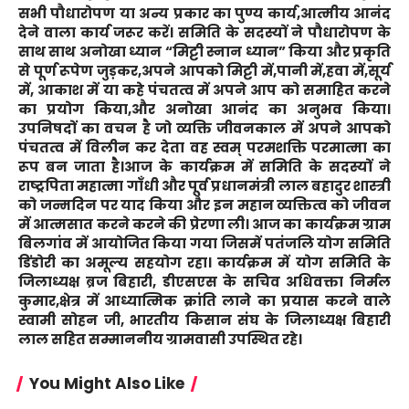
सभी पौधारोपण या अन्य प्रकार का पुण्य कार्य,आत्मीय आनंद
देने वाला कार्य जरूर करें। समिति के सदस्यों ने पौधारोपण के
साथ साथ अनोखा ध्यान “मिट्टी स्नान ध्यान” किया और प्रकृति
से पूर्ण रूपेण जुड़कर,अपने आपको मिट्टी में,पानी में,हवा में,सूर्य
में, आकाश में या कहे पंचतत्व में अपने आप को समाहित करने
का प्रयोग किया,और अनोखा आनंद का अनुभव किया।
उपनिषदों का वचन है जो व्यक्ति जीवनकाल में अपने आपको
पंचतत्व में विलीन कर देता वह स्वम् परमशक्ति परमात्मा का
रूप बन जाता है।आज के कार्यक्रम में समिति के सदस्यों ने
राष्ट्रपिता महात्मा गाँधी और पूर्व प्रधानमंत्री लाल बहादुर शास्त्री
को जन्मदिन पर याद किया और इन महान व्यक्तित्व को जीवन
में आत्मसात करने करने की प्रेरणा ली। आज का कार्यक्रम ग्राम
बिलगांव में आयोजित किया गया जिसमें पतंजलि योग समिति
डिंडोरी का अमूल्य सहयोग रहा। कार्यक्रम में योग समिति के
जिलाध्यक्ष ब्रज बिहारी, डीएसएस के सचिव अधिवक्ता निर्मल
कुमार,क्षेत्र में आध्यात्मिक क्रांति लाने का प्रयास करने वाले
स्वामी सोहन जी, भारतीय किसान संघ के जिलाध्यक्ष बिहारी
लाल सहित सम्माननीय ग्रामवासी उपस्थित रहे।
You Might Also Like