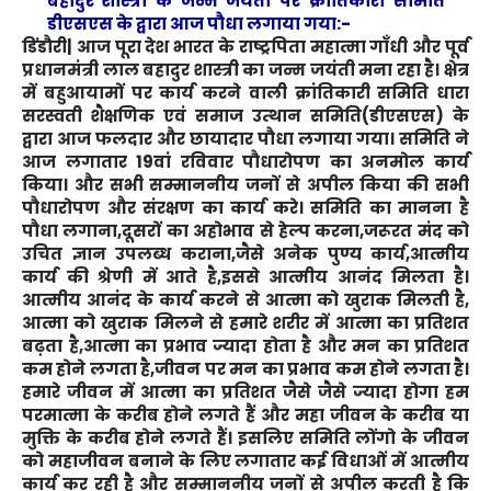
बहादुर शास्त्री के जन्म जयंती पर क्रांतिकारी समिति
डीएसएस के द्वारा आज पौधा लगाया गया:-
डिंडौरी|
आज पूरा देश भारत के राष्ट्रपिता महात्मा गाँधी और पूर्व
प्रधानमंत्री लाल बहादुर शास्त्री का जन्म जयंती मना रहा है। क्षेत्र
में बहुआयामों पर कार्य करने वाली क्रांतिकारी समिति धारा
सरस्वती शैक्षणिक एवं समाज उत्थान समिति(डीएसएस) के
द्वारा आज फलदार और छायादार पौधा लगाया गया। समिति ने
आज लगातार 19वां रविवार पौधारोपण का अनमोल कार्य
किया। और सभी सम्माननीय जनों से अपील किया की सभी
पौधारोपण और संरक्षण का कार्य करे। समिति का मानना है
पौधा लगाना,दूसरों का अहोभाव से हेल्प करना,जरूरत मंद को
उचित ज्ञान उपलब्ध कराना,जैसे अनेक पुण्य कार्य,आत्मीय
कार्य की श्रेणी में आते है,इससे आत्मीय आनंद मिलता है।
आत्मीय आनंद के कार्य करने से आत्मा को खुराक मिलती है,
आत्मा को खुराक मिलने से हमारे शरीर में आत्मा का प्रतिशत
बढ़ता है,आत्मा का प्रभाव ज्यादा होता है और मन का प्रतिशत
कम होने लगता है,जीवन पर मन का प्रभाव कम होने लगता है।
हमारे जीवन में आत्मा का प्रतिशत जैसे जैसे ज्यादा होगा हम
परमात्मा के करीब होने लगते हैं और महा जीवन के करीब या
मुक्ति के करीब होने लगते हैं। इसलिए समिति लोंगो के जीवन
को महाजीवन बनाने के लिए लगातार कई विधाओं में आत्मीय
कार्य कर रही है और सम्माननीय जनों से अपील करती है कि