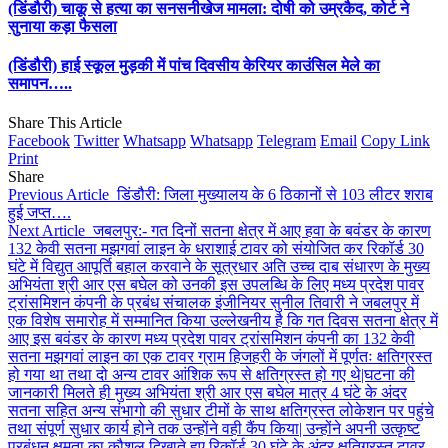
(डिंडौरी) चाकू से हत्या का सनसनीखेज मामला: दोषी को उम्रकैद, कोर्ट ने
सुनाया कड़ा फैसला
(डिंडौरी) हाई स्कूल मुड़की में पांच दिवसीय केरियर काउंसिल मेले का
समापन…..
Share This Article
Facebook
Twitter
Whatsapp
Whatsapp
Telegram
Email
Copy Link
Print
Share
Previous Article
डिंडौरी: जिला मुख्यालय के 6 ठिकानों से 103 लीटर शराब
हुई जप्त….
Next Article
जबलपुर:- गत दिनों सतना क्षेत्र में आए हवा के बवंडर के कारण
132 केवी सतना मझगवां लाइन के धराशाई टावर को संयोजित कर रिकॉर्ड 30
घंटे में विद्युत आपूर्ति बहाल करवाने के सूत्रधार अति उच्च दाब संधारण के मुख्य
अभियंता श्री आर एस बघेल को उनकी इस उपलब्धि के लिए मध्य प्रदेश पावर
ट्रांसमिशन कंपनी के प्रबंध संचालक इंजीनियर सुनील तिवारी ने जबलपुर में
एक विशेष समारोह में सम्मानित किया उल्लेखनीय है कि गत दिवस सतना क्षेत्र में
आए इस बवंडर के कारण मध्य प्रदेश पावर ट्रांसमिशन कंपनी का 132 केवी
सतना मझगवां लाइन का एक टावर ग्राम हिजहरी के जंगलों में पूर्णतः क्षतिग्रस्त
हो गया था तथा दो अन्य टावर आंशिक रूप से क्षतिग्रस्त हो गए थे|घटना की
जानकारी मिलते ही मुख्य अभियंता श्री आर एस बघेल मात्र 4 घंटे के अंदर
सतना सहित अन्य संभागो की सुधार टीमों के साथ क्षतिग्रस्त लोकेशन पर पहुंचे
तथा संपूर्ण सुधार कार्य होने तक उन्होंने वही कैंप किया| उन्होंने अपनी उत्कृष्ट
प्रबंधन क्षमता का कौशल दिखाते हुए रिकॉर्ड 30 घंटे के अंदर क्षतिग्रस्त टावर