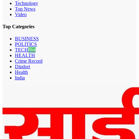
Technology
Top News
Video
Top Categories
BUSINESS
POLITICS
TECH
Hot
HEALTH
Crime Record
Dindori
Health
India