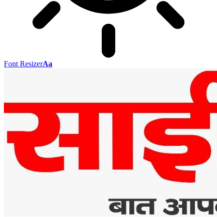
Font Resizer
Aa