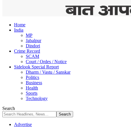
Home
India
MP
Jabalpur
Dindori
Crime Record
SCAM
Court / Ordes / Notice
Sidelook Special Report
Dharm / Vastu / Sanskar
Politics
Business
Health
Sports
Technology
Search
Advertise