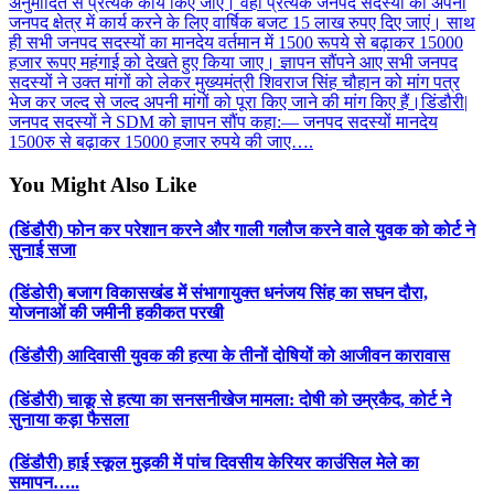
अनुमोदित से प्रत्येक कार्य किए जाएं। वहीं प्रत्येक जनपद सदस्यों को अपनी
जनपद क्षेत्र में कार्य करने के लिए वार्षिक बजट 15 लाख रुपए दिए जाएं। साथ
ही सभी जनपद सदस्यों का मानदेय वर्तमान में 1500 रूपये से बढ़ाकर 15000
हजार रूपए महंगाई को देखते हुए किया जाए। ज्ञापन सौंपने आए सभी जनपद
सदस्यों ने उक्त मांगों को लेकर मुख्यमंत्री शिवराज सिंह चौहान को मांग पत्र
भेज कर जल्द से जल्द अपनी मांगों को पूरा किए जाने की मांग किए हैं।
डिंडौरी|
जनपद सदस्यों ने SDM को ज्ञापन सौंप कहा:― जनपद सदस्यों मानदेय
1500रु से बढ़ाकर 15000 हजार रुपये की जाए….
You Might Also Like
(डिंडौरी) फोन कर परेशान करने और गाली गलौज करने वाले युवक को कोर्ट ने
सुनाई सजा
(डिंडोरी) बजाग विकासखंड में संभागायुक्त धनंजय सिंह का सघन दौरा,
योजनाओं की जमीनी हकीकत परखी
(डिंडौरी) आदिवासी युवक की हत्या के तीनों दोषियों को आजीवन कारावास
(डिंडौरी) चाकू से हत्या का सनसनीखेज मामला: दोषी को उम्रकैद, कोर्ट ने
सुनाया कड़ा फैसला
(डिंडौरी) हाई स्कूल मुड़की में पांच दिवसीय केरियर काउंसिल मेले का
समापन…..