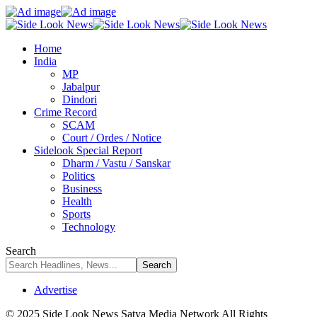
Home
India
MP
Jabalpur
Dindori
Crime Record
SCAM
Court / Ordes / Notice
Sidelook Special Report
Dharm / Vastu / Sanskar
Politics
Business
Health
Sports
Technology
Search
Advertise
© 2025 Side Look News Satya Media Network All Rights