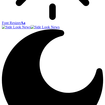
Font Resizer
Aa