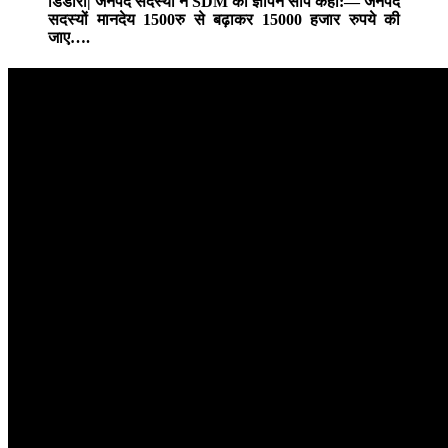
डिंडौरी| जनपद सदस्यों ने SDM को ज्ञापन सौंप कहा:― जनपद
सदस्यों मानदेय 1500रु से बढ़ाकर 15000 हजार रुपये की
जाए….