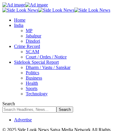
Home
India
MP
Jabalpur
Dindori
Crime Record
SCAM
Court / Ordes / Notice
Sidelook Special Report
Dharm / Vastu / Sanskar
Politics
Business
Health
Sports
Technology
Search
Advertise
© 2025 Side Look News Satya Media Network All Rights