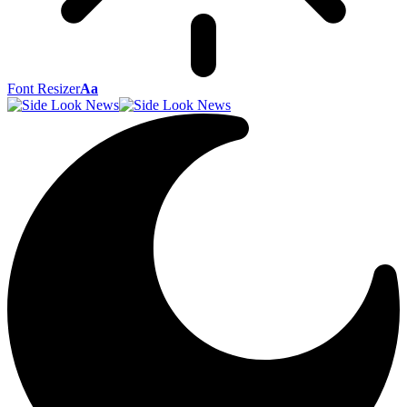
Font Resizer
Aa