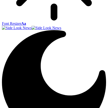
Font Resizer
Aa