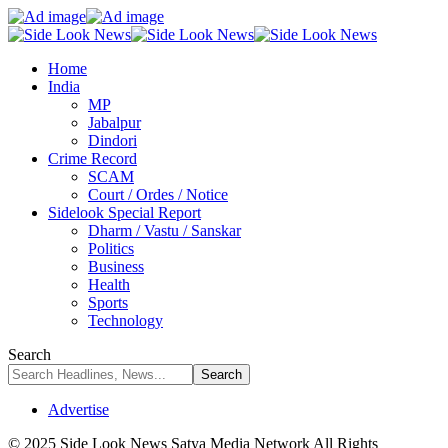
Home
India
MP
Jabalpur
Dindori
Crime Record
SCAM
Court / Ordes / Notice
Sidelook Special Report
Dharm / Vastu / Sanskar
Politics
Business
Health
Sports
Technology
Search
Advertise
© 2025 Side Look News Satya Media Network All Rights