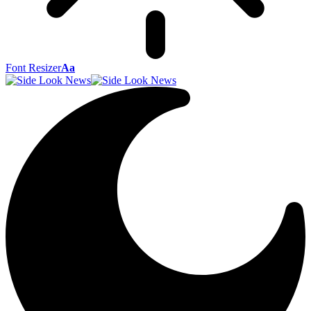
Font Resizer
Aa