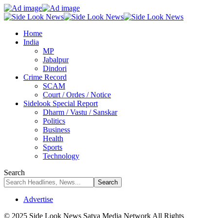
Home
India
MP
Jabalpur
Dindori
Crime Record
SCAM
Court / Ordes / Notice
Sidelook Special Report
Dharm / Vastu / Sanskar
Politics
Business
Health
Sports
Technology
Search
Advertise
© 2025 Side Look News Satya Media Network All Rights