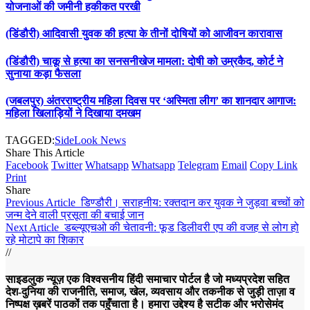
योजनाओं की जमीनी हकीकत परखी
(डिंडौरी) आदिवासी युवक की हत्या के तीनों दोषियों को आजीवन कारावास
(डिंडौरी) चाकू से हत्या का सनसनीखेज मामला: दोषी को उम्रकैद, कोर्ट ने
सुनाया कड़ा फैसला
(जबलपुर) अंतरराष्ट्रीय महिला दिवस पर ‘अस्मिता लीग’ का शानदार आगाज:
महिला खिलाड़ियों ने दिखाया दमखम
TAGGED:
SideLook News
Share This Article
Facebook
Twitter
Whatsapp
Whatsapp
Telegram
Email
Copy Link
Print
Share
Previous Article
डिण्डौरी। सराहनीय: रक्तदान कर युवक ने जुड़वा बच्चों को
जन्म देने वाली प्रसूता की बचाई जान
Next Article
डब्ल्यूएचओ की चेतावनी: फूड डिलीवरी एप की वजह से लोग हो
रहे मोटापे का शिकार
//
साइडलुक न्यूज़ एक विश्वसनीय हिंदी समाचार पोर्टल है जो मध्यप्रदेश सहित
देश-दुनिया की राजनीति, समाज, खेल, व्यवसाय और तकनीक से जुड़ी ताज़ा व
निष्पक्ष ख़बरें पाठकों तक पहुँचाता है। हमारा उद्देश्य है सटीक और भरोसेमंद