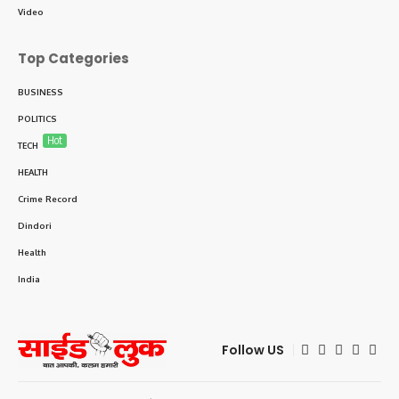
Video
Top Categories
BUSINESS
POLITICS
Hot
TECH
HEALTH
Crime Record
Dindori
Health
India
Follow US