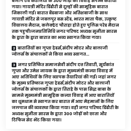
बजाग एवं करंजिया के 300 जोड़ों का विवाह संपन्न कराया
गया। गायत्री मंदिर डिंडौरी से दूल्हों की सामूहिक बारात
निकाली गई। बारात बैंडबाजा और अतिशबाजी के साथ
गायत्री मंदिर से जबलपुर बस स्टैंड, भारत माता चैक, उत्कृष्ट
विद्यालय मैदान, कलेक्ट्रेट चौराहा होते हुए पुलिस परेड मैदान
तक पहुची।जनप्रतिनिधि नगर परिषद अध्यक्ष सुनीता सारस
के द्वारा के द्वारा बारात का भव्य स्वागत किया गया।
बारातियों का गुप्ता ट्रेडर्स,संदीप मोटर और बालाजी
ज्वेलर्स के संचालकों ने किया भव्य स्वागत…
नगर प्रतिष्ठित समाजसेवी संदीप दत्त तिवारी, सूर्यकांत
गुप्ता और उमेश नायक के द्वारा मुख्यमंत्री कन्या विवाह में
आए अतिथियों के लिए व्यापक तैयारियां की गई। जहां नगर
के मुख्य प्रतिष्ठान गुप्ता ट्रेडर्स,संदीप मोटर और बालाजी
ज्वेलर्स के संचालकों के द्वारा तिराहे के पास सिद्ध बाबा के
सामने मुख्यमंत्री सामूहिक कन्या विवाह में आए बारातियों
का धूमधाम से स्वागत कर बारात में आए मेहमानों के लिए
जलपान की व्यवस्था किया गया। वही नगर परिषद डिंडौरी के
अध्यक्ष सुनीता सारस के द्वारा 300 जोड़ों को छाता और
टिफिन सेट भेंट किया गया।