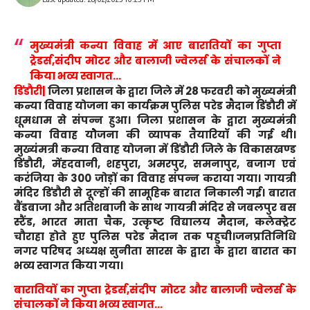
मुख्यमंत्री कन्या विवाह में आए बारातियों का गुप्ता
ट्रेडर्स,संदीप मोटर और बालाजी ज्वेलर्स के संचालकों ने
किया भव्य स्वागत…
डिंडौरी|
जिला प्रशासन के द्वारा जिले में 28 फरवरी को मुख्यमंत्री
कन्या विवाह योजना का कार्यक्रम पुलिस परेड मैदान डिंडौरी में
धूमधाम से संपन्न हुआ। जिला प्रशासन के द्वारा मुख्यमंत्री
कन्या विवाह योेेेेेेेजना की व्यापक तैयारियाॅ की गई थी।
मुख्यंमत्री कन्या विवाह योजना में डिंडौरी जिले के विकासखण्ड
डिंडौरी, मेंहदवानी, शहपुरा, अमरपुर, समनापुर, बजाग एवं
करंजिया के 300 जोड़ों का विवाह संपन्न कराया गया। गायत्री
मंदिर डिंडौरी से दूल्हों की सामूहिक बारात निकाली गई। बारात
बैंडबाजा और अतिशबाजी के साथ गायत्री मंदिर से जबलपुर बस
स्टैंड, भारत माता चैक, उत्कृष्ट विद्यालय मैदान, कलेक्ट्रेट
चौराहा होते हुए पुलिस परेड मैदान तक पहुची।जनप्रतिनिधि
नगर परिषद अध्यक्ष सुनीता सारस के द्वारा के द्वारा बारात का
भव्य स्वागत किया गया।
बारातियों का गुप्ता ट्रेडर्स,संदीप मोटर और बालाजी ज्वेलर्स के
संचालकों ने किया भव्य स्वागत…