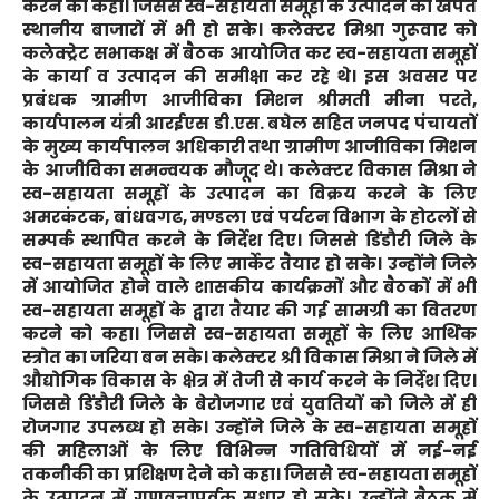
करने को कहा। जिससे स्व-सहायता समूहों के उत्पादन का खपत
स्थानीय बाजारों में भी हो सके। कलेक्टर मिश्रा गुरूवार को
कलेक्ट्रेट सभाकक्ष में बैठक आयोजित कर स्व-सहायता समूहों
के कार्यां व उत्पादन की समीक्षा कर रहे थे। इस अवसर पर
प्रबंधक ग्रामीण आजीविका मिशन श्रीमती मीना परते,
कार्यपालन यंत्री आरईएस डी.एस. बघेल सहित जनपद पंचायतों
के मुख्य कार्यपालन अधिकारी तथा ग्रामीण आजीविका मिशन
के आजीविका समन्वयक मौजूद थे। कलेक्टर विकास मिश्रा ने
स्व-सहायता समूहों के उत्पादन का विक्रय करने के लिए
अमरकंटक, बांधवगढ, मण्डला एवं पर्यटन विभाग के होटलों से
सम्पर्क स्थापित करने के निर्देश दिए। जिससे डिंडौरी जिले के
स्व-सहायता समूहों के लिए मार्केट तैयार हो सके। उन्होंने जिले
में आयोजित होने वाले शासकीय कार्यक्रमों और बैठकों में भी
स्व-सहायता समूहों के द्वारा तैयार की गई सामग्री का वितरण
करने को कहा। जिससे स्व-सहायता समूहों के लिए आर्थिक
स्त्रोत का जरिया बन सके। कलेक्टर श्री विकास मिश्रा ने जिले में
औद्योगिक विकास के क्षेत्र में तेजी से कार्य करने के निर्देश दिए।
जिससे डिंडौरी जिले के बेरोजगार एवं युवतियों को जिले में ही
रोजगार उपलब्ध हो सके। उन्होंने जिले के स्व-सहायता समूहों
की महिलाओं के लिए विभिन्न गतिविधियों में नई-नई
तकनीकी का प्रशिक्षण देने को कहा। जिससे स्व-सहायता समूहों
के उत्पादन में गुणवत्तापूर्वक सुधार हो सके। उन्होंने बैठक में