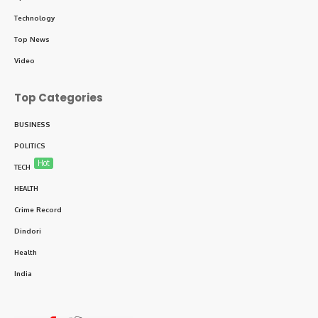
Technology
Top News
Video
Top Categories
BUSINESS
POLITICS
Hot
TECH
HEALTH
Crime Record
Dindori
Health
India