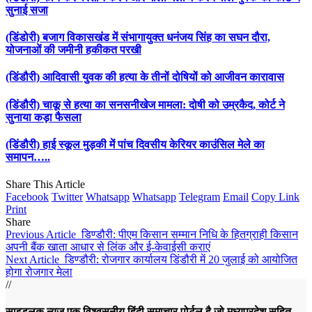
सुनाई सजा
(डिंडोरी) बजाग विकासखंड में संभागायुक्त धनंजय सिंह का सघन दौरा,
योजनाओं की जमीनी हकीकत परखी
(डिंडौरी) आदिवासी युवक की हत्या के तीनों दोषियों को आजीवन कारावास
(डिंडौरी) चाकू से हत्या का सनसनीखेज मामला: दोषी को उम्रकैद, कोर्ट ने
सुनाया कड़ा फैसला
(डिंडौरी) हाई स्कूल मुड़की में पांच दिवसीय केरियर काउंसिल मेले का
समापन…..
Share This Article
Facebook
Twitter
Whatsapp
Whatsapp
Telegram
Email
Copy Link
Print
Share
Previous Article
डिण्‍डौरी: पीएम किसान सम्मान निधि के हितग्राही किसान
अपनी बैंक खाता आधार से लिंक और ई-केवाईसी कराएं
Next Article
डिण्‍डौरी: रोजगार कार्यालय डिंडौरी में 20 जुलाई को आयोजित
होगा रोजगार मेला
//
साइडलुक न्यूज़ एक विश्वसनीय हिंदी समाचार पोर्टल है जो मध्यप्रदेश सहित