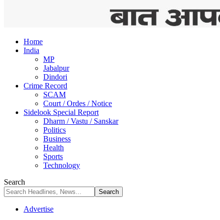
Home
India
MP
Jabalpur
Dindori
Crime Record
SCAM
Court / Ordes / Notice
Sidelook Special Report
Dharm / Vastu / Sanskar
Politics
Business
Health
Sports
Technology
Search
Advertise