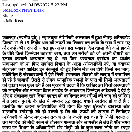
Last updated: 04/08/2022 5:22 PM
SideLook News Desk
Share
3 Min Read
जबलपुर (नवनीत दुबे)।
न्यू लाइफ मेडिसिटी अस्पताल में हुआ भीषड़ अग्निकांड
जिसमे 12 से 15 निर्दोष आग की लपटों का शिकार बन काल के गाल में समा गए
और कई गंभीर रूप से घायल हुए,आखिर इस भयावह दिल दहला देने वाले हादसे
के पीछे किसे जिम्मेदार ठहराया जाय, क्या उन मरीजों को जो अपनी बीमारी का
इलाज करवाने अस्पताल गए थे ?या फिर अस्पताल प्रबंधन का अर्थात
संचालकों को,या फिर संबंधित विभाग के आला अधिकारियों को, या स्वास्थ
मंत्रालय को? आखिर इन बेकसूरों की हुई निर्मम मौत का दोषी किसे मन जाय,
सर्वविदित है संस्कारधानी में ऐसे निजी अस्पताल सैंकड़ो की तादाद में संचालित
हो रहे है रहवासी छेत्रो से लेकर व्यापारिक स्थलों के पास भी निजी अस्पतालों
की दुकान फल फूल रही है अब प्रश्न ये उठता है कि आखिर इन निजी अस्पतालों
को लाइसेंस ओर मान्यता किस मापदंड के आधार पर जिम्मेदार अधिकारी दे देते है
और ये संचालक सारे नियम कानून को दरकिनार कर मरीजों की जान को जोखिम
में डालकर मुनाफे के खेल में जमकर लूट खसूट मचाने स्वतंत्र हो जाते है ?
हालांकि यह कहना अतिश्योक्ति नंही होगा कि भृष्ट घुंसखोर व्यवस्था और
शासकीय भर्राशाही की ही वानगी है कि चंद रुपयों की लालच में जिम्मेदार
अधिकारी से लेकर मंत्रालय तक सांठगांठ करके इस तरह के निजी अस्पताल
तय मापदंड को मोटी रकम से तोलकर मान्यता ओर लायसेंस ले लेते है और समय
समय पर विभाग के अधिकारियों और मंत्री जी के कुछ खास लोगो का भरपूर