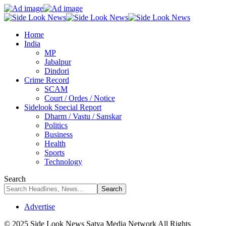
Home
India
MP
Jabalpur
Dindori
Crime Record
SCAM
Court / Ordes / Notice
Sidelook Special Report
Dharm / Vastu / Sanskar
Politics
Business
Health
Sports
Technology
Search
Advertise
© 2025 Side Look News Satya Media Network All Rights