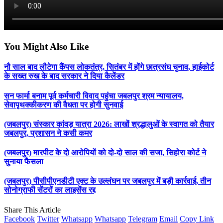
You Might Also Like
नौ साल बाद लौटेगा कैंपस लोकतंत्र, सितंबर में होंगे छात्रसंघ चुनाव, हाईकोर्ट
के सख्त रुख के बाद सरकार ने दिया कैलेंडर
सन फार्मा बनाम पूर्व कर्मचारी विवाद पहुंचा जबलपुर श्रम न्यायालय,
सेवापृथक्कीकरण की वैधता पर होगी सुनवाई
(जबलपुर) संस्कार कांवड़ यात्रा 2026: लाखों श्रद्धालुओं के स्वागत को तैयार
जबलपुर, प्रशासन ने कसी कमर
(जबलपुर) मारपीट के दो आरोपियों को दो-दो साल की सजा, सिहोरा कोर्ट ने
सुनाया फैसला
(जबलपुर) पीसीपीएनडीटी एक्ट के उल्लंघन पर जबलपुर में बड़ी कार्रवाई, तीन
सोनोग्राफी सेंटरों का लाइसेंस रद्द
Share This Article
Facebook
Twitter
Whatsapp
Whatsapp
Telegram
Email
Copy Link