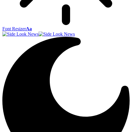
Font Resizer
Aa