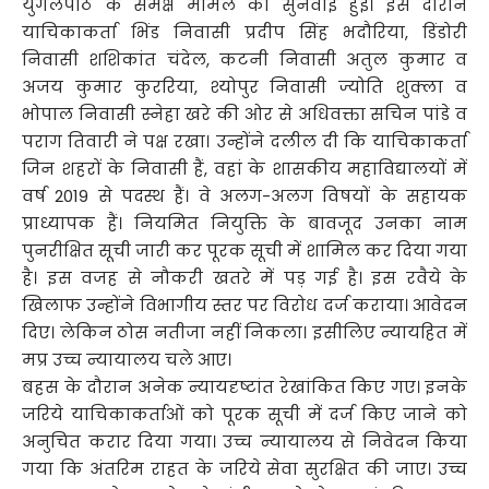
युगलपीठ के समक्ष मामले की सुनवाई हुई। इस दौरान
याचिकाकर्ता भिंड निवासी प्रदीप सिंह भदौरिया, डिंडोरी
निवासी शशिकांत चंदेल, कटनी निवासी अतुल कुमार व
अजय कुमार कुररिया, श्योपुर निवासी ज्योति शुक्ला व
भोपाल निवासी स्नेहा खरे की ओर से अधिवक्ता सचिन पांडे व
पराग तिवारी ने पक्ष रखा। उन्होंने दलील दी कि याचिकाकर्ता
जिन शहरों के निवासी हैं, वहां के शासकीय महाविद्यालयों में
वर्ष 2019 से पदस्थ हैं। वे अलग-अलग विषयों के सहायक
प्राध्यापक हैं। नियमित नियुक्ति के बावजूद उनका नाम
पुनरीक्षित सूची जारी कर पूरक सूची में शामिल कर दिया गया
है। इस वजह से नौकरी खतरे में पड़ गई है। इस रवैये के
खिलाफ उन्होंने विभागीय स्तर पर विरोध दर्ज कराया। आवेदन
दिए। लेकिन ठोस नतीजा नहीं निकला। इसीलिए न्यायहित में
मप्र उच्च न्यायालय चले आए।
बहस के दौरान अनेक न्यायदृष्टांत रेखांकित किए गए। इनके
जरिये याचिकाकर्ताओं को पूरक सूची में दर्ज किए जाने को
अनुचित करार दिया गया। उच्च न्यायालय से निवेदन किया
गया कि अंतरिम राहत के जरिये सेवा सुरक्षित की जाए। उच्च