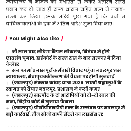
न्यायालय ने मामले को गंभीरता से लेकर अंतरिम राहत
प्रदान कर दी। साथ ही राज्य शासन सहित अन्य से जवाब-
तलब कर लिया। इसके जरिये पूछा गया है कि क्यों न
याचिकाकर्ताओं के हक में अंतिम आदेश सुना दिया जाए।
You Might Also Like
नौ साल बाद लौटेगा कैंपस लोकतंत्र, सितंबर में होंगे
छात्रसंघ चुनाव, हाईकोर्ट के सख्त रुख के बाद सरकार ने दिया
कैलेंडर
सन फार्मा बनाम पूर्व कर्मचारी विवाद पहुंचा जबलपुर श्रम
न्यायालय, सेवापृथक्कीकरण की वैधता पर होगी सुनवाई
(जबलपुर) संस्कार कांवड़ यात्रा 2026: लाखों श्रद्धालुओं के
स्वागत को तैयार जबलपुर, प्रशासन ने कसी कमर
(जबलपुर) मारपीट के दो आरोपियों को दो-दो साल की
सजा, सिहोरा कोर्ट ने सुनाया फैसला
(जबलपुर) पीसीपीएनडीटी एक्ट के उल्लंघन पर जबलपुर में
बड़ी कार्रवाई, तीन सोनोग्राफी सेंटरों का लाइसेंस रद्द