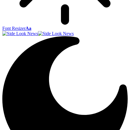
Font Resizer
Aa