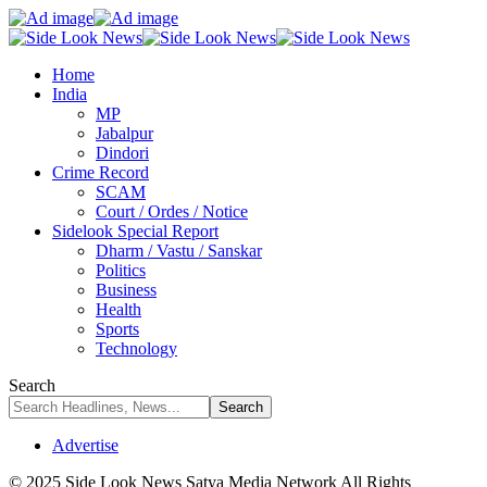
Home
India
MP
Jabalpur
Dindori
Crime Record
SCAM
Court / Ordes / Notice
Sidelook Special Report
Dharm / Vastu / Sanskar
Politics
Business
Health
Sports
Technology
Search
Advertise
© 2025 Side Look News Satya Media Network All Rights