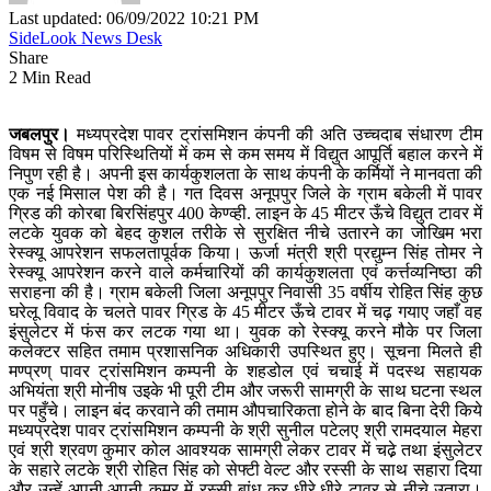
Last updated: 06/09/2022 10:21 PM
SideLook News Desk
Share
2 Min Read
जबलपुर।
मध्यप्रदेश पावर ट्रांसमिशन कंपनी की अति उच्चदाब संधारण टीम
विषम से विषम परिस्थितियों में कम से कम समय में विद्युत आपूर्ति बहाल करने में
निपुण रही है। अपनी इस कार्यकुशलता के साथ कंपनी के कर्मियों ने मानवता की
एक नई मिसाल पेश की है। गत दिवस अनूपपुर जिले के ग्राम बकेली में पावर
ग्रिड की कोरबा बिरसिंहपुर 400 केण्व्ही. लाइन के 45 मीटर ऊँचे विद्युत टावर में
लटके युवक को बेहद कुशल तरीके से सुरक्षित नीचे उतारने का जोखिम भरा
रेस्क्यू आपरेशन सफलतापूर्वक किया। ऊर्जा मंत्री श्री प्रद्युम्न सिंह तोमर ने
रेस्क्यू आपरेशन करने वाले कर्मचारियों की कार्यकुशलता एवं कर्त्तव्यनिष्ठा की
सराहना की है। ग्राम बकेली जिला अनूपपुर निवासी 35 वर्षीय रोहित सिंह कुछ
घरेलू विवाद के चलते पावर ग्रिड के 45 मीटर ऊँचे टावर में चढ़ गयाए जहाँ वह
इंसुलेटर में फंस कर लटक गया था। युवक को रेस्क्यू करने मौके पर जिला
कलेक्टर सहित तमाम प्रशासनिक अधिकारी उपस्थित हुए। सूचना मिलते ही
मण्प्रण् पावर ट्रांसमिशन कम्पनी के शहडोल एवं चचाई में पदस्थ सहायक
अभियंता श्री मोनीष उइके भी पूरी टीम और जरूरी सामग्री के साथ घटना स्थल
पर पहुँचे। लाइन बंद करवाने की तमाम औपचारिकता होने के बाद बिना देरी किये
मध्यप्रदेश पावर ट्रांसमिशन कम्पनी के श्री सुनील पटेलए श्री रामदयाल मेहरा
एवं श्री श्रवण कुमार कोल आवश्यक सामग्री लेकर टावर में चढे़ तथा इंसुलेटर
के सहारे लटके श्री रोहित सिंह को सेफ्टी वेल्ट और रस्सी के साथ सहारा दिया
और उन्हें अपनी.अपनी कमर में रस्सी बांध कर धीरे.धीरे टावर से नीचे उतारा।