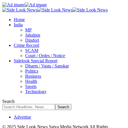
Home
India
MP
Jabalpur
Dindori
Crime Record
SCAM
Court / Ordes / Notice
Sidelook Special Report
Dharm / Vastu / Sanskar
Politics
Business
Health
Sports
Technology
Search
Advertise
© 2025 Side Look News Satya Media Network All Rights