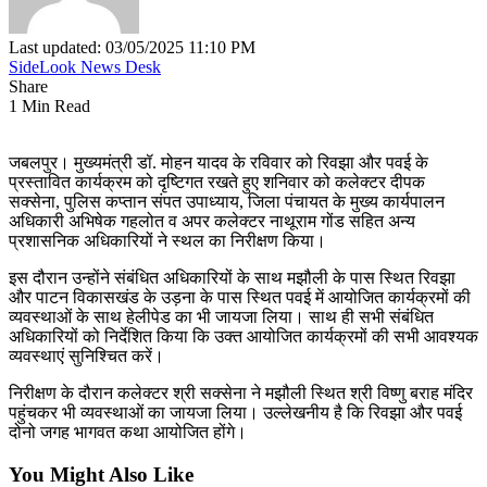
Last updated: 03/05/2025 11:10 PM
SideLook News Desk
Share
1 Min Read
जबलपुर। मुख्‍यमंत्री डॉ. मोहन यादव के रविवार को रिवझा और पवई के
प्रस्‍तावित कार्यक्रम को दृष्टिगत रखते हुए शनिवार को कलेक्‍टर दीपक
सक्‍सेना, पुलिस कप्तान संपत उपाध्‍याय, जिला पंचायत के मुख्‍य कार्यपालन
अधिकारी अभिषेक गहलोत व अपर कलेक्‍टर नाथूराम गोंड सहित अन्‍य
प्रशासनिक अधिकारियों ने स्‍थल का निरीक्षण किया।
इस दौरान उन्‍होंने संबंधित अधिकारियों के साथ मझौली के पास स्थित रिवझा
और पाटन विकासखंड के उड़ना के पास स्थित पवई में आयोजित कार्यक्रमों की
व्‍यवस्‍थाओं के साथ हेलीपेड का भी जायजा लिया। साथ ही सभी संबंधित
अधिकारियों को निर्देशित किया कि उक्‍त आयोजित कार्यक्रमों की सभी आवश्‍यक
व्‍यवस्‍थाएं सुनिश्चित करें।
निरीक्षण के दौरान कलेक्‍टर श्री सक्‍सेना ने मझौली स्थित श्री विष्‍णु बराह मंदिर
पहुंचकर भी व्‍यवस्‍थाओं का जायजा लिया। उल्‍लेखनीय है कि रिवझा और पवई
दोनो जगह भागवत कथा आयोजित होंगे।
You Might Also Like