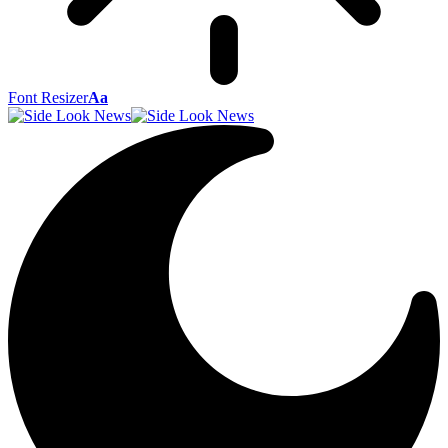
Font Resizer
Aa