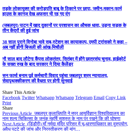
तड़के लोकायुक्त की करोड़पति बाबू के ठिकाने पर छापा, जमीन-मकान-फार्म
हाउस के कागज देख अफसर भी रह गए दंग
(जबलपुर) पाटन में खाद दुकानों पर प्रशासन का औचक धावा, उड़ना सड़क के
तीन केंद्रों की हुई जांच
38 साल पुराने विनोबा भावे सब-स्टेशन का कायाकल्प, एमपी ट्रांसको ने कहा –
अब नहीं होगी बिजली की आंख-मिचौली
नौ साल बाद लौटेगा कैंपस लोकतंत्र, सितंबर में होंगे छात्रसंघ चुनाव, हाईकोर्ट
के सख्त रुख के बाद सरकार ने दिया कैलेंडर
सन फार्मा बनाम पूर्व कर्मचारी विवाद पहुंचा जबलपुर श्रम न्यायालय,
सेवापृथक्कीकरण की वैधता पर होगी सुनवाई
Share This Article
Facebook
Twitter
Whatsapp
Whatsapp
Telegram
Email
Copy Link
Print
Share
Previous Article
जबलपुर कुलाधिपति ने मप्र आयुर्विज्ञान विश्वविद्यालय का
नाम शल्य चिकित्सा के जनक महर्षि सुश्रुत के नाम पर रखने कि की घोषणा
Next Article
(डिंडौरी) माँ नर्मदा मंदिर परिसर में भू-धारणाधिकार का दुरुपयोग,
अवैध पट्टे की जांच और निरस्तीकरण की मांग…