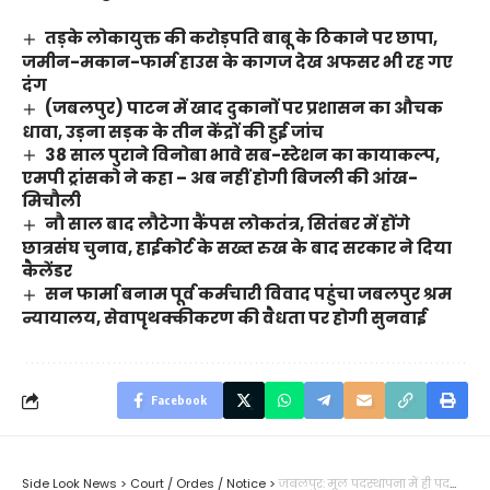
तड़के लोकायुक्त की करोड़पति बाबू के ठिकाने पर छापा,
जमीन-मकान-फार्म हाउस के कागज देख अफसर भी रह गए
दंग
(जबलपुर) पाटन में खाद दुकानों पर प्रशासन का औचक
धावा, उड़ना सड़क के तीन केंद्रों की हुई जांच
38 साल पुराने विनोबा भावे सब-स्टेशन का कायाकल्प,
एमपी ट्रांसको ने कहा – अब नहीं होगी बिजली की आंख-
मिचौली
नौ साल बाद लौटेगा कैंपस लोकतंत्र, सितंबर में होंगे
छात्रसंघ चुनाव, हाईकोर्ट के सख्त रुख के बाद सरकार ने दिया
कैलेंडर
सन फार्मा बनाम पूर्व कर्मचारी विवाद पहुंचा जबलपुर श्रम
न्यायालय, सेवापृथक्कीकरण की वैधता पर होगी सुनवाई
Facebook
Side Look News
>
Court / Ordes / Notice
>
जबलपुर: मूल पदस्थापना में ही पदस्थ रखने के अंतरिम आदेश, सीएम राइजिंग स्कीम से जुड़े मामले में सतना की शिक्षिका का मामला