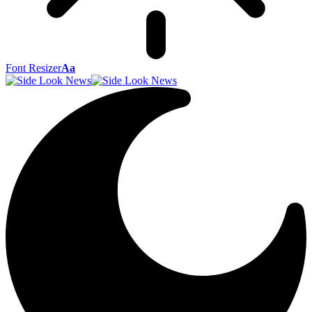
Font Resizer
Aa