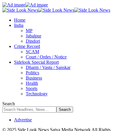
Home
India
MP
Jabalpur
Dindori
Crime Record
SCAM
Court / Ordes / Notice
Sidelook Special Report
Dharm / Vastu / Sanskar
Politics
Business
Health
Sports
Technology
Search
Advertise
© 2025 Side Look News Satya Media Network All Rights