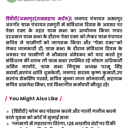
डिंडौरी/अमरपुर(रामसहाय मर्दन)|
जनपद पंचायत अमरपुर
अंतर्गत ग्राम पंचायत रमपुरी में संविधान दिवस के अवसर पर
पेसा एक्ट के तहत ग्राम सभा का आयोजन किया गया।
दरअसल ग्राम सभा के दौरान पेसा एक्ट को लेकर ग्राम पंचायत
सचिव ने ग्रामीणों को जागरूक किया और “पेसा एक्ट”को
लेकर जानकारी दी, ग्राम सभा के दौरान संविधान दिवस के
अवसर पर ग्रामीणों ने भीमराव अंबेडकर को याद करते हुए
संविधान की शपथ ली ग्राम सभा उपस्थित रहे नोडल अधिकारी
अमित नानोटे, ग्राम सभा नियुक्त अध्यक्ष परमू सिंह
मरावी,सरपंच शांति धुमकेती, जनपद सदस्य कृष्ण कुमारी,उप
सरपंच सेमसिंघ परस्ते, सचिव मुन्ना लाल सोनवानी, सहायक
सचिव अखलेश मिश्रा, एवं विभागीय कर्मचारी मौजूद रहे।
You Might Also Like
(डिंडौरी) फोन कर परेशान करने और गाली गलौज करने
वाले युवक को कोर्ट ने सुनाई सजा
ग्लासगो में लहराएगा तिरंगा, 126 भारतीय शेरों पर टिकी