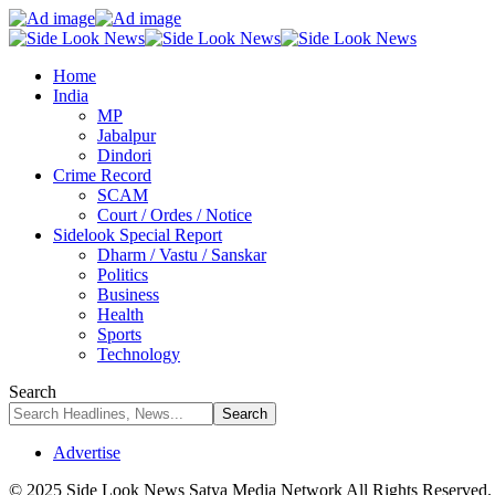
Home
India
MP
Jabalpur
Dindori
Crime Record
SCAM
Court / Ordes / Notice
Sidelook Special Report
Dharm / Vastu / Sanskar
Politics
Business
Health
Sports
Technology
Search
Advertise
© 2025 Side Look News Satya Media Network All Rights Reserved