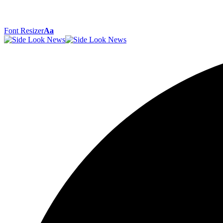
Font Resizer
Aa