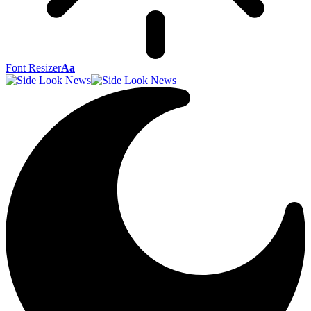
Font Resizer
Aa