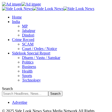
Home
India
MP
Jabalpur
Dindori
Crime Record
SCAM
Court / Ordes / Notice
Sidelook Special Report
Dharm / Vastu / Sanskar
Politics
Business
Health
Sports
Technology
Search
Advertise
© 2025 Side Look News Satya Media Network All Rights