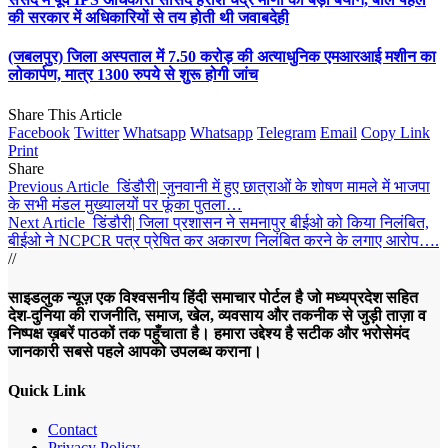
की सरकार में अधिकारियों से तय होती थी जवाबदेही
(जबलपुर) जिला अस्पताल में 7.50 करोड़ की अत्याधुनिक एमआरआई मशीन का
लोकार्पण, मात्र 1300 रुपये से शुरू होगी जांच
Share This Article
Facebook
Twitter
Whatsapp
Whatsapp
Telegram
Email
Copy Link
Print
Share
Previous Article
डिंडौरी| जुनवानी में हुए छात्राओं के शोषण मामले में भाजपा
के सभी मंडल मुख्यालयों पर फूंका पुतला…
Next Article
डिंडौरी| जिला प्रशासन ने समनापुर बीईओ को किया निलंबित,
बीईओ ने NCPCR पत्र प्रेषित कर अकारण निलंबित करने के लगाए आरोप….
//
साइडलुक न्यूज़ एक विश्वसनीय हिंदी समाचार पोर्टल है जो मध्यप्रदेश सहित
देश-दुनिया की राजनीति, समाज, खेल, व्यवसाय और तकनीक से जुड़ी ताज़ा व
निष्पक्ष ख़बरें पाठकों तक पहुँचाता है। हमारा उद्देश्य है सटीक और भरोसेमंद
जानकारी सबसे पहले आपको उपलब्ध कराना।
Quick Link
Contact
Privacy Policy