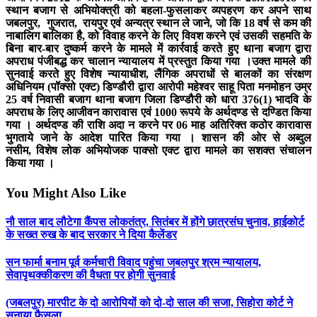
स्‍थान बजाग से अभियोक्‍त्री को बहला-फुसलाकर व्‍यपहरण कर अपने साथ
जबलपुर, गुजरात, रायपुर एवं अन्‍यत्र स्‍थान ले जाने, जो कि 18 वर्ष से कम की
नाबालिग बालिका है, को विवाह करने के लिए विवश करने एवं उसकी सहमति के
बिना बार-बार दुष्‍कर्म करने के मामले में कार्रवाई करते हुए थाना बजाग द्वारा
अपराध पंजीबद्ध कर चालान न्‍यायालय में प्रस्‍तुत किया गया ।उक्‍त मामले की
सुनवाई करते हुए विशेष न्‍यायाधीश, लैंगिक अपराधों से बालकों का संरक्षण
अधिनियम (पॉक्‍सो एक्‍ट) डिण्‍डौरी द्वारा आरोपी महेश्‍वर साहू पिता मनमोहन उम्र
25 वर्ष निवासी बजाग थाना बजाग जिला डिण्‍डौरी को धारा 376(1) भादवि के
अपराध के लिए आजीवन कारावास एवं 1000 रूपये के अर्थदण्‍ड से दण्डित किया
गया । अर्थदण्‍ड की राशि अदा न करने पर 06 माह अतिरिक्‍त कठोर कारावास
भुगताये जाने के आदेश पारित किया गया । शासन की ओर से अब्‍दुल
नसीम, विशेष लोक अभियोजक पाक्‍सो एक्‍ट द्वारा मामले का सशक्‍त संचालन
किया गया ।
You Might Also Like
नौ साल बाद लौटेगा कैंपस लोकतंत्र, सितंबर में होंगे छात्रसंघ चुनाव, हाईकोर्ट
के सख्त रुख के बाद सरकार ने दिया कैलेंडर
सन फार्मा बनाम पूर्व कर्मचारी विवाद पहुंचा जबलपुर श्रम न्यायालय,
सेवापृथक्कीकरण की वैधता पर होगी सुनवाई
(जबलपुर) मारपीट के दो आरोपियों को दो-दो साल की सजा, सिहोरा कोर्ट ने
सुनाया फैसला