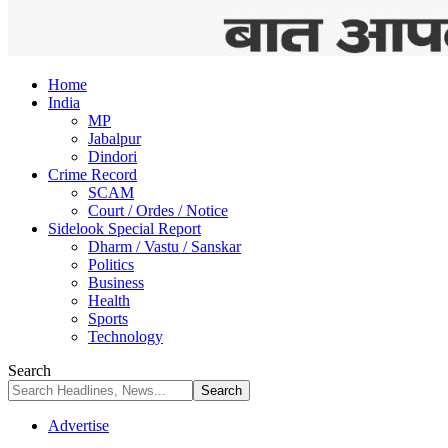
Home
India
MP
Jabalpur
Dindori
Crime Record
SCAM
Court / Ordes / Notice
Sidelook Special Report
Dharm / Vastu / Sanskar
Politics
Business
Health
Sports
Technology
Search
Advertise