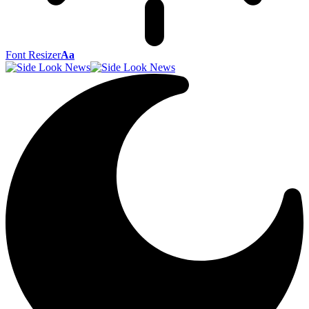
Font Resizer
Aa