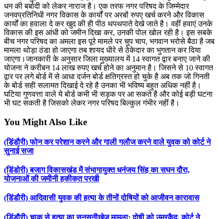
धन की बर्बादी को लेकर नाराज है। एक तरफ नगर परिषद के जिम्मेदार
जनवप्रतिनिधी नगर विकास के कार्यों पर अरबों रुपए खर्च करने और विकास
कार्यों का हवाला दे कर खुद की ही पीठ थपथपाते देखे जाते है। वहीं हवाएं उनके
विकास की इस आंधी को जमीन दिखा कर, उनकी पोल खोल रही है। इस सबके
बीच नगर परिषद का अमला इस पूरे मामले पर चुप चाप, भगवान भरोसे बैठा है जब
मामला थोड़ा ठंडा हो जाएगा तब शायद धीरे से ठेकेदार का भुगतान कर दिया
जाएगा।जानकारी के अनुसार जिला मुख्यालय में 14 स्वागत द्वार बनाए जाने की
योजना ने करीबन 14 लाख रुपए खर्च होने का अनुमान है। जिसने से 10 स्वागत
द्वार पर लगे बोर्ड में से आधा दर्जन बोर्ड क्षतिग्रस्त हो चुके है अब तक जो गिनती
के बोर्ड सही सलामत दिखाई दे रहे है उनका भी भविष्य बहुत अधिक नहीं है।
घटिया गुणवत्ता वाले ये बोर्ड कभी भी सड़क पर आ सकते है और कोई बड़ी घटना
भी घट सकती है जिसको लेकर नगर परिषद बिल्कुल गंभीर नहीं है।
You Might Also Like
(डिंडौरी) फोन कर परेशान करने और गाली गलौज करने वाले युवक को कोर्ट ने
सुनाई सजा
(डिंडोरी) बजाग विकासखंड में संभागायुक्त धनंजय सिंह का सघन दौरा,
योजनाओं की जमीनी हकीकत परखी
(डिंडौरी) आदिवासी युवक की हत्या के तीनों दोषियों को आजीवन कारावास
(डिंडौरी) चाकू से हत्या का सनसनीखेज मामला: दोषी को उम्रकैद, कोर्ट ने