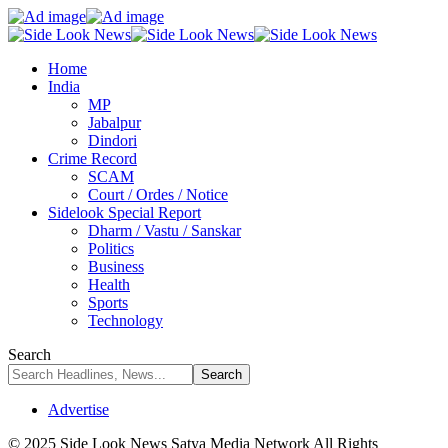
Home
India
MP
Jabalpur
Dindori
Crime Record
SCAM
Court / Ordes / Notice
Sidelook Special Report
Dharm / Vastu / Sanskar
Politics
Business
Health
Sports
Technology
Search
Advertise
© 2025 Side Look News Satya Media Network All Rights