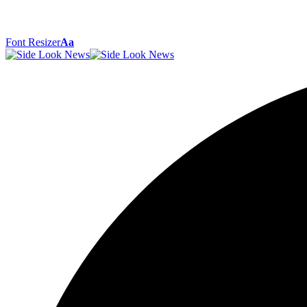
Font Resizer
Aa