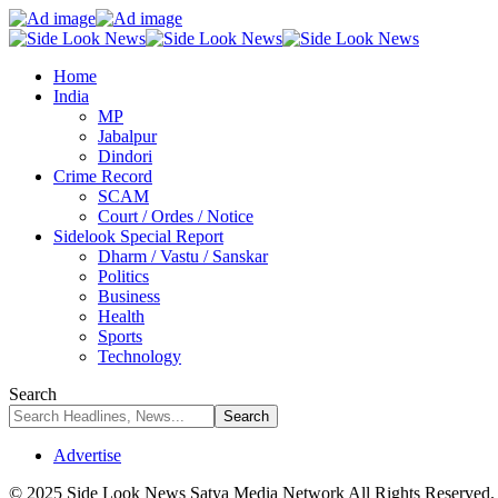
Home
India
MP
Jabalpur
Dindori
Crime Record
SCAM
Court / Ordes / Notice
Sidelook Special Report
Dharm / Vastu / Sanskar
Politics
Business
Health
Sports
Technology
Search
Advertise
© 2025 Side Look News Satya Media Network All Rights Reserved