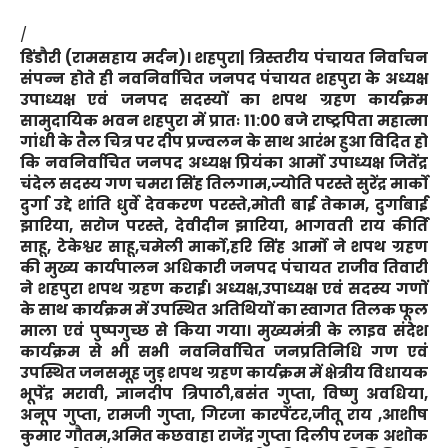
/
डिंडौरी
(
रामसहाय
मर्दन)।
शहपुरा| त्रिस्तरीय पंचायत निर्वाचन
संपन्न होते ही नवनिर्वाचित जनपद पंचायत शहपुरा के अध्यक्ष
उपाध्यक्ष एवं जनपद सदस्यों का शपथ ग्रहण कार्यक्रम
सामुदायिक भवन शहपुरा में प्रातः 11:00 बजे राष्ट्रपिता महात्मा
गांधी के तैल चित्र पर दीप प्रज्वलन के साथ आरंभ हुआ विदित हो
कि नवनिर्वाचित जनपद अध्यक्ष प्रियंका आर्मो उपाध्यक्ष जितेंद्र
चंदेल सदस्य गण चमरा सिंह तिलगाम,ज्योति परस्ते सुरेंद्र मार्को
दुर्गा उद्दे शांति धुर्वे देवकरण परस्ते,मोती बाई तेकाम, दुर्गाबाई
झारिया, सरोज परस्ते, देवीदीन झारिया, भागवती राय कीर्ति
साहू, टेकेश्वर साहू,चमेली मार्को,हरि सिंह आर्मो ने शपथ ग्रहण
की मुख्य कार्यपालन अधिकारी जनपद पंचायत राजीव तिवारी
ने शहपुरा शपथ ग्रहण कराई। अध्यक्ष,उपाध्यक्ष एवं सदस्य गणों
के साथ कार्यक्रम में उपस्थित अतिथियों का स्वागत तिलक फूल
माला एवं पुष्पगुच्छ से किया गया। मुख्यमंत्री के लाइव संदेश
कार्यक्रम से भी सभी नवनिर्वाचित जनप्रतिनिधि गण एवं
उपस्थित जनसमूह जुड़ शपथ ग्रहण कार्यक्रम में क्षेत्रीय विधायक
भूपेंद्र मरावी, ज्ञानदीप त्रिपाठी,बसंत गुप्ता, विष्णु अवधिया,
अनूप गुप्ता, रामजी गुप्ता, गिरजा कारपेंटर,जीतू राय ,आशीष
कुमार गौतम,अमित कछवाहा राजेंद्र गुप्ता दिलीप रजक अशोक