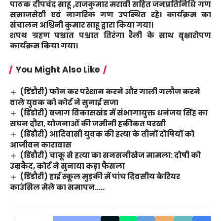
पाठक दीपचंद साहू ,राजकुमार मरावी सहित जनप्रतिनिधि गण
समाजसेवी एवं नागरिक गण उपस्थित रहे। कार्यक्रम का
संचालन अश्विनी कुमार साहू द्वारा किया गया।
शपथ ग्रहण पश्चात पश्चात तिरंगा रैली के साथ वृक्षारोपण
कार्यक्रम किया गया।
You Might Also Like
(डिंडौरी) फोन कर परेशान करने और गाली गलौज करने
वाले युवक को कोर्ट ने सुनाई सजा
(डिंडोरी) बजाग विकासखंड में संभागायुक्त धनंजय सिंह का
सघन दौरा, योजनाओं की जमीनी हकीकत परखी
(डिंडौरी) आदिवासी युवक की हत्या के तीनों दोषियों को
आजीवन कारावास
(डिंडौरी) चाकू से हत्या का सनसनीखेज मामला: दोषी को
उम्रकैद, कोर्ट ने सुनाया कड़ा फैसला
(डिंडौरी) हाई स्कूल मुड़की में पांच दिवसीय केरियर
काउंसिल मेले का समापन…..