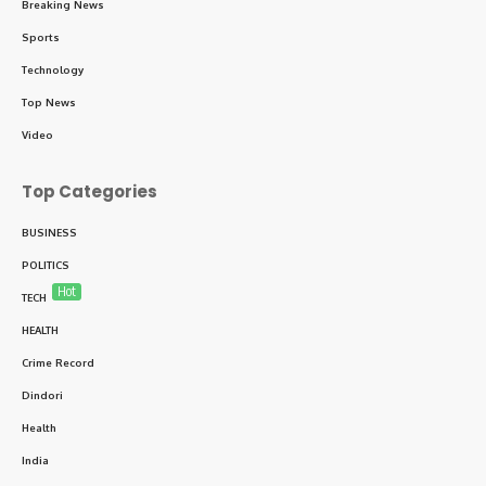
Breaking News
Sports
Technology
Top News
Video
Top Categories
BUSINESS
POLITICS
Hot
TECH
HEALTH
Crime Record
Dindori
Health
India