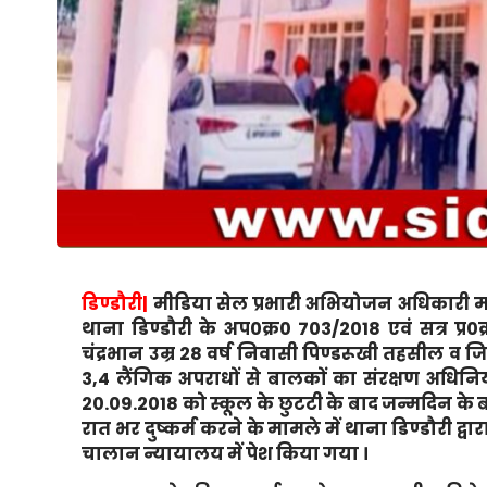
डिण्‍डौरी|
मीडिया सेल प्रभारी अभियोजन अधिकारी मनो
थाना डिण्‍डौरी के अप0क्र0 703/2018 एवं सत्र प्र
चंद्रभान उम्र 28 वर्ष निवासी पिण्‍डरूखी तहसील व जि
3,4 लैंगिक अपराधों से बालकों का संरक्षण अधिनिय
20.09.2018 को स्‍कूल के छुटटी के बाद जन्‍मदिन क
रात भर दुष्‍कर्म करने के मामले में थाना डिण्‍डौरी द्
चालान न्‍यायालय में पेश किया गया ।