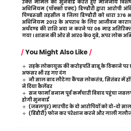
उक्‍त मामले की सुनवाई करते हुए माननीय विशेष 
अधिनियम (पॉक्‍सो एक्‍ट) डिण्‍डौरी द्वारा आरोपी अंक
पिण्‍डरूखी तहसील व जिला डिण्‍डौरी को धारा 376 भ
अधिनियम 2012 के अपराध के लिए आजीवन कारावास ए
अर्थदण्‍ड की राशि अदा न करने पर 06 माह अतिरिक
गया । शासन की ओर से आर0 के0 दुबे, अपर लोक अभ
You Might Also Like
तड़के लोकायुक्त की करोड़पति बाबू के ठिकाने
अफसर भी रह गए दंग
नौ साल बाद लौटेगा कैंपस लोकतंत्र, सितंबर में हो
ने दिया कैलेंडर
सन फार्मा बनाम पूर्व कर्मचारी विवाद पहुंचा जब
होगी सुनवाई
(जबलपुर) मारपीट के दो आरोपियों को दो-दो साल 
(डिंडौरी) फोन कर परेशान करने और गाली गलौज 