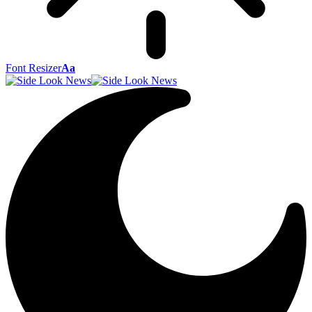
Font Resizer
Aa