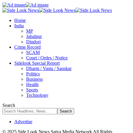
Home
India
MP
Jabalpur
Dindori
Crime Record
SCAM
Court / Ordes / Notice
Sidelook Special Report
Dharm / Vastu / Sanskar
Politics
Business
Health
Sports
Technology
Search
Advertise
© 2025 Side Look News Satya Media Network All Rights