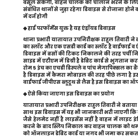
वसूल सकेगी, वाहन चालक को चालान भरने के लिए थान
संबंधित थानों से जुड़ा रहेगा डिवाइस से रोजाना हो
में दर्ज होगी
◆ हाई परफॉर्मेंस युक्त है यह एंड्रॉयड डिवाइस
थाना प्रभारी यातायात उपनिरीक्षक राहुल तिवारी ने 
का स्लॉट और एक एसडी कार्ड का स्लॉट है वाईफाई व एं
डिवाइस में बसों की टिकट निकालने की तरह पर्ची न
साइड में एटीएम में डिग्री है डेबिट कार्ड से भुगतान
रोम 5 इंच का एचडी डिस्पले व पांच मेगापिक्सल का 
है डिवाइस में कैमरा मोबाइल की तरह पीछे लगा है इसक
वाईफाई जीपीएस ब्लूटूथ से लैस है इस डिवाइस का ऑपरे
◆ ऐसे किया जाएगा इस डिवाइस का प्रयोग
यातायात प्रभारी उपनिरीक्षक राहुल तिवारी ने बताय
साथ इस डिवाइस में यह भी जानकारी भरी जाएगी कि
जैसे हेलमेट नहीं है लाइसेंस नहीं है वाहन में लाइ
करने के बाद स्लिप निकाल कर वाहन चालक को थम
को ऑनलाइन डेबिट कार्ड या नगद भी जमा कर सकता 