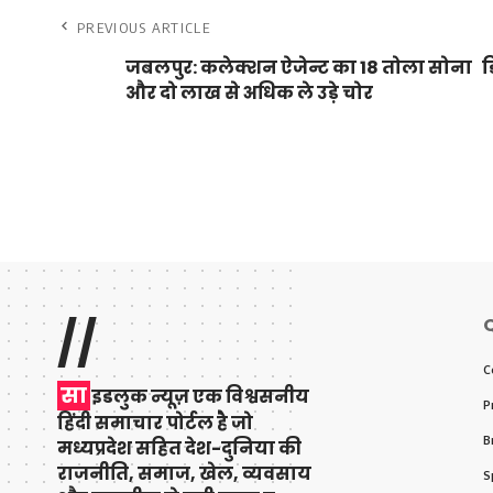
PREVIOUS ARTICLE
जबलपुर: कलेक्शन ऐजेन्ट का 18 तोला सोना
ड
और दो लाख से अधिक ले उड़े चोर
//
Q
C
सा
इडलुक न्यूज़ एक विश्वसनीय
P
हिंदी समाचार पोर्टल है जो
B
मध्यप्रदेश सहित देश-दुनिया की
राजनीति, समाज, खेल, व्यवसाय
S