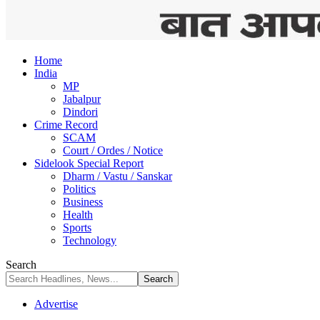
Home
India
MP
Jabalpur
Dindori
Crime Record
SCAM
Court / Ordes / Notice
Sidelook Special Report
Dharm / Vastu / Sanskar
Politics
Business
Health
Sports
Technology
Search
Advertise