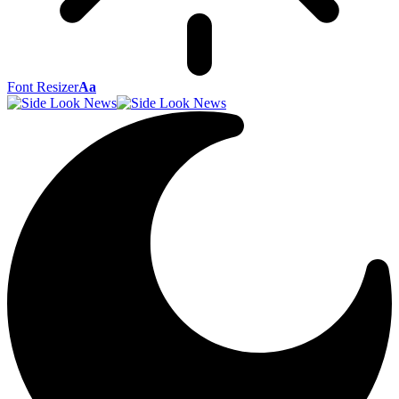
Font Resizer
Aa