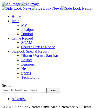
Home
India
MP
Jabalpur
Dindori
Crime Record
SCAM
Court / Ordes / Notice
Sidelook Special Report
Dharm / Vastu / Sanskar
Politics
Business
Health
Sports
Technology
Search
Advertise
© 2025 Side Look News Satya Media Network All Rights