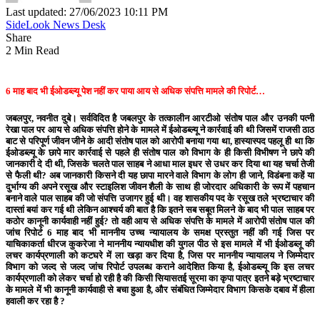
Last updated: 27/06/2023 10:11 PM
SideLook News Desk
Share
2 Min Read
6 माह बाद भी ईओडब्ल्यू पेश नहीं कर पाया आय से अधिक संपत्ति मामले की रिपोर्ट…
जबलपुर, नवनीत दुबे।
सर्वविदित है जबलपुर के तत्कालीन आरटीओ संतोष पाल और उनकी पत्नी
रेखा पाल पर आय से अधिक संपत्ति होने के मामले में ईओडब्ल्यू ने कार्रवाई की थी जिसमें राजसी ठाठ
बाट से परिपूर्ण जीवन जीने के आदी संतोष पाल को आरोपी बनाया गया था, हास्यास्पद पहलू ही था कि
ईओडब्ल्यू के छापे मार कार्रवाई से पहले ही संतोष पाल को विभाग के ही किसी विभीषण ने छापे की
जानकारी दे दी थी, जिसके चलते पाल साहब ने आधा माल इधर से उधर कर दिया था यह चर्चा तेजी
से फैली थी? अब जानकारी किसने दी यह छापा मारने वाले विभाग के लोग ही जाने, विडंबना कहें या
दुर्भाग्य की अपने रसूख और स्टाइलिश जीवन शैली के साथ ही जोरदार अधिकारी के रूप में पहचान
बनाने वाले पाल साहब की जो संपत्ति उजागर हुई थी। वह शासकीय पद के रसूख तले भ्रष्टाचार की
दास्तां बयां कर गई थी लेकिन आश्चर्य की बात है कि इतने सब सबूत मिलने के बाद भी पाल साहब पर
कठोर कानूनी कार्यवाही नहीं हुई? तो वही आय से अधिक संपत्ति के मामले में आरोपी संतोष पाल की
जांच रिपोर्ट 6 माह बाद भी माननीय उच्च न्यायालय के समक्ष प्रस्तुत नहीं की गई जिस पर
याचिकाकर्ता धीरज कुकरेजा ने माननीय न्यायधीश की युगल पीठ से इस मामले में भी ईओडब्लू की
लचर कार्यप्रणाली को कटघरे में ला खड़ा कर दिया है, जिस पर माननीय न्यायालय ने जिम्मेदार
विभाग को जल्द से जल्द जांच रिपोर्ट उपलब्ध कराने आदेशित किया है, ईओडब्ल्यू कि इस लचर
कार्यप्रणाली को लेकर चर्चा हो रही है की किसी सियासतई सूरमा का कृपा पात्र इतने बड़े भ्रष्टाचार
के मामले में भी कानूनी कार्यवाही से बचा हुआ है, और संबंधित जिम्मेदार विभाग किसके दबाव में हीला
हवाली कर रहा है ?