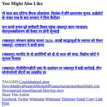
You Might Also Like
नौ साल बाद लौटेगा कैंपस लोकतंत्र, सितंबर में होंगे छात्रसंघ चुनाव, हाईकोर्ट
के सख्त रुख के बाद सरकार ने दिया कैलेंडर
सन फार्मा बनाम पूर्व कर्मचारी विवाद पहुंचा जबलपुर श्रम न्यायालय,
सेवापृथक्कीकरण की वैधता पर होगी सुनवाई
(जबलपुर) संस्कार कांवड़ यात्रा 2026: लाखों श्रद्धालुओं के स्वागत को तैयार
जबलपुर, प्रशासन ने कसी कमर
(जबलपुर) मारपीट के दो आरोपियों को दो-दो साल की सजा, सिहोरा कोर्ट ने
सुनाया फैसला
(जबलपुर) पीसीपीएनडीटी एक्ट के उल्लंघन पर जबलपुर में बड़ी कार्रवाई, तीन
सोनोग्राफी सेंटरों का लाइसेंस रद्द
TAGGED:
Court
Jabalpur
Latest
News
MadhyaPtradesh
Media
MP
samachar
sanskardhani
SideLook
News
special report
Special Story
top story
Share This Article
Facebook
Twitter
Whatsapp
Whatsapp
Telegram
Email
Copy Link
Print