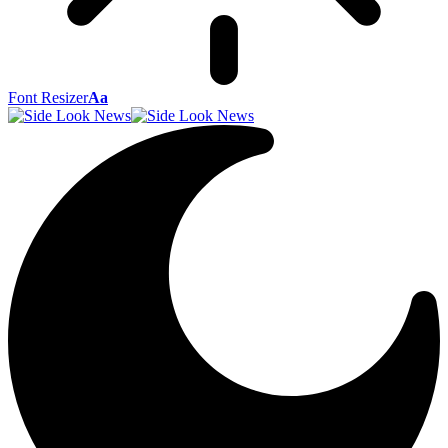
Font Resizer
Aa