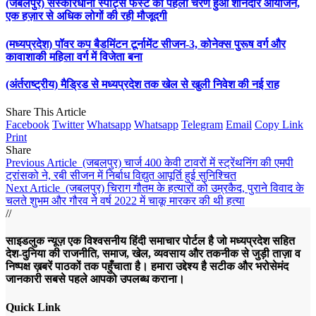
(जबलपुर) संस्कारधानी स्पोर्ट्स फेस्ट का पहला चरण हुआ शानदार आयोजन,
एक हज़ार से अधिक लोगों की रही मौजूदगी
(मध्यप्रदेश) पॉवर कप बैडमिंटन टूर्नामेंट सीजन-3, कोनेक्स पुरूष वर्ग और
कावाशाकी महिला वर्ग में विजेता बना
(अंर्तराष्ट्रीय) मैड्रिड से मध्यप्रदेश तक खेल से खुली निवेश की नई राह
Share This Article
Facebook
Twitter
Whatsapp
Whatsapp
Telegram
Email
Copy Link
Print
Share
Previous Article
(जबलपुर) चार्ज 400 केवी टावरों में स्ट्रेंथनिंग की एमपी
ट्रांसको ने, रबी सीजन में निर्बाध विद्युत आपूर्ति हुई सुनिश्चित
Next Article
(जबलपुर) चिराग गौतम के हत्यारों को उम्रकैद, पुराने विवाद के
चलते शुभम और गौरव ने वर्ष 2022 में चाकू मारकर की थी हत्या
//
साइडलुक न्यूज़ एक विश्वसनीय हिंदी समाचार पोर्टल है जो मध्यप्रदेश सहित
देश-दुनिया की राजनीति, समाज, खेल, व्यवसाय और तकनीक से जुड़ी ताज़ा व
निष्पक्ष ख़बरें पाठकों तक पहुँचाता है। हमारा उद्देश्य है सटीक और भरोसेमंद
जानकारी सबसे पहले आपको उपलब्ध कराना।
Quick Link