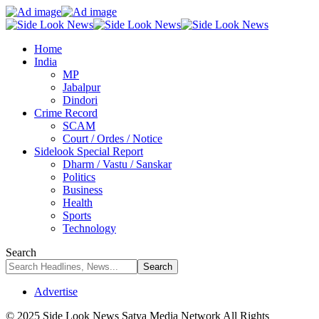
Home
India
MP
Jabalpur
Dindori
Crime Record
SCAM
Court / Ordes / Notice
Sidelook Special Report
Dharm / Vastu / Sanskar
Politics
Business
Health
Sports
Technology
Search
Advertise
© 2025 Side Look News Satya Media Network All Rights