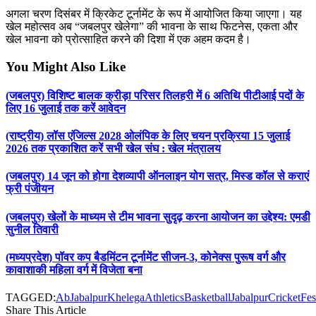
अगला चरण दिसंबर में क्रिकेट टूर्नामेंट के रूप में आयोजित किया जाएगा। यह
खेल महोत्सव अब “जबलपुर खेलेगा” की भावना के साथ फिटनेस, एकता और
खेल भावना को प्रोत्साहित करने की दिशा में एक अहम कदम है।
You Might Also Like
(जबलपुर) विशिष्ट बालक क्रीड़ा परिसर तिलहरी में 6 अतिथि पीटीआई पदों के
लिए 16 जुलाई तक करें आवेदन
(राष्ट्रीय) लॉस एंजिल्स 2028 ओलंपिक के लिए चयन प्रक्रिया 15 जुलाई
2026 तक प्रकाशित करें सभी खेल संघ : खेल मंत्रालय
(जबलपुर) 14 जून को होगा देशव्यापी ऑनलाइन योग सत्र, मिस्ड कॉल से कराएं
फ्री पंजीयन
(जबलपुर) खेलों के माध्यम से टीम भावना सुदृढ़ करना आयोजन का उद्देश्य: एमडी
सुनील तिवारी
(मध्यप्रदेश) पॉवर कप बैडमिंटन टूर्नामेंट सीजन-3, कोनेक्स पुरूष वर्ग और
कावाशाकी महिला वर्ग में विजेता बना
TAGGED:
AbJabalpurKhelega
Athletics
BasketballJabalpur
CricketFe
Share This Article