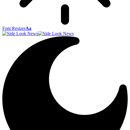
Font Resizer
Aa