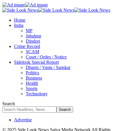
Home
India
MP
Jabalpur
Dindori
Crime Record
SCAM
Court / Ordes / Notice
Sidelook Special Report
Dharm / Vastu / Sanskar
Politics
Business
Health
Sports
Technology
Search
Advertise
© 2025 Side Look News Satya Media Network All Rights