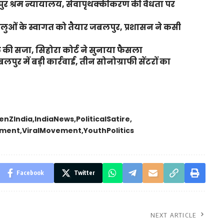
लपुर श्रम न्यायालय, सेवापृथक्कीकरण की वैधता पर
्धालुओं के स्वागत को तैयार जबलपुर, प्रशासन ने कसी
की सजा, सिहोरा कोर्ट ने सुनाया फैसला
र में बड़ी कार्रवाई, तीन सोनोग्राफी सेंटरों का
enZIndia
IndiaNews
PoliticalSatire
yment
ViralMovement
YouthPolitics
Facebook
Twitter
NEXT ARTICLE