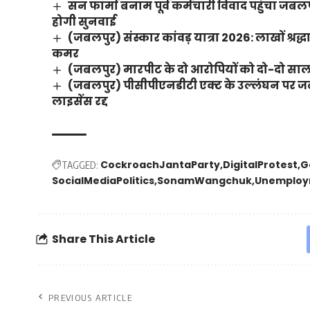
सन फार्मा बनाम पूर्व कर्मचारी विवाद पहुंचा जब
होगी सुनवाई
(जबलपुर) संस्कार कांवड़ यात्रा 2026: लाखों श्रद
कमर
(जबलपुर) मारपीट के दो आरोपियों को दो-दो साल 
(जबलपुर) पीसीपीएनडीटी एक्ट के उल्लंघन पर जबलपु
लाइसेंस रद्द
CockroachJantaParty
DigitalProtest
G
TAGGED:
SocialMediaPolitics
SonamWangchuk
Unemplo
Share This Article
PREVIOUS ARTICLE